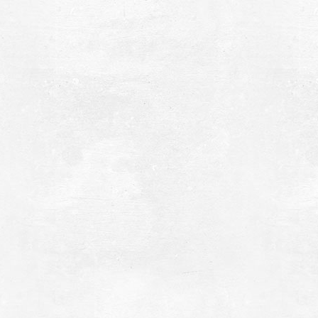
τή του Αγίου
Πηνελόπειος
ργίου στο
Δρόμος
ιό Αλευρού
ακωνίας