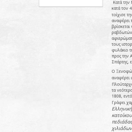
Κατά την 
κατά τον 4
τοίχισε τ
αναφέρει τ
βρίσκεται
ραβδωτών 
αφιερώματ
τους ιστο
φυλάκιο τ
προς την 
Σπάρτης, 
Ο Ξενοφών
αναφέρει 
Πλούταρχο
τα νεότερα
1808, εντ
Γράφει χαρ
Ελληνική
κατοίκου
πεδιάδας
χιλιάδω