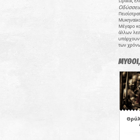
Ωραίας Ελ
Οδύσσει
Πεισίστρα
Μυκηναϊκο
Μέγαρο κα
άλλων λει
υπάρχουν 
των χρόνω
ΜΥΘΟΙ,
Θρύλ