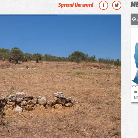
ΜΕ
Spread the word
Φ
Μ