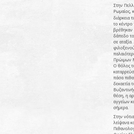
Στην Πελλ
Ρωμαίος, κ
διάρκεια 
το κέντρο
βρέθηκαν 
δάπεδο το
σε αταξία.
φιλοξενού
παλαιότερ
Πρώιμων Μ
Ο θόλος τ
καταρρεύσε
πάσα πιθα
δεκαετία 
Βυζαντινής
θέση, η α
αγγείων κ
σήμερα.
Στην νότι
λείψανα κ
Πιθανολογε