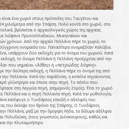
 είναι ένα χωριό στους πρόποδες του Ταϋγέτου και
 24 χιλιόμετρα από την Σπάρτη. Πολύ κοντά στο χωριό, στα
τολικά, βρίσκεται ο αρχαιολογικός χώρος της αρχαίας
με λείψανα Πρωτοελλαδικών, Μυκηναϊκών και
κών χρόνων. Από την αρχαία Πελλάνα πήρε το χωριό, το
 σύγχρονη ονομασία του. Παλαιότερα ονομαζόταν Καλύβια.
ένα, υπάρχουν δύο εκδοχές για το όνομα του χωριού. Κατά
 εκδοχή, το όνομα Πελλάνα ή Πελλάνη προέρχεται από την
λα
λίθος
πετρώδης λόφος
» που σημαίνει «
» ή «
».
ε την δεύτερη εκδοχή, η Πελλάνα πήρε το όνομά της από
α την Πελλανία. Κατά την παράδοση, η κοπέλα πηγαίνοντας
νερό γλύστρησε και έπεσε στην πηγή. Το πέπλο που
φτασε στη Λαγγεία πηγή, (σημερινός Ζορός). Έτσι το χωριό
ε Πελλάνα και η πηγή Πελλανία πηγή. Κατά την μυθολογία,
άνα κατέφυγε ο Τυνδάρεος επειδή ο αδελφός του
ας του έκλεψε τον θρόνο της Σπάρτης. Ο Τυνδάρεος
την Πελλάνα, μαζί με την όμορφη Λήδα, τα δίδυμα αδέλφια
αι Πολυδεύκη, (τους γνωστούς Διόσκουρους), καθώς και
και την Κλυταιμνήστρα.