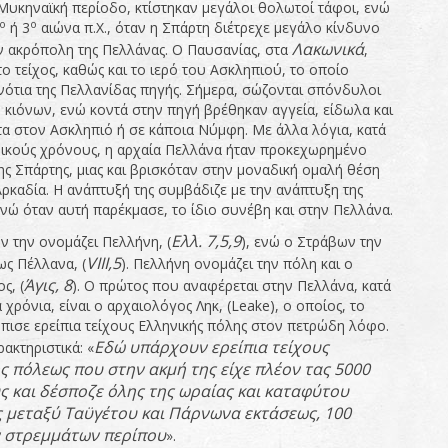
Μυκηναϊκή περίοδο, κτίστηκαν μεγάλοι θολωτοί τάφοι, ενώ
ο
ο
ή 3
αιώνα π.Χ., όταν η Σπάρτη διέτρεχε μεγάλο κίνδυνο
Λακωνικά
ην ακρόπολη της Πελλάνας. Ο Παυσανίας, στα
,
ο τείχος, καθώς και το ιερό του Ασκληπιού, το οποίο
 νότια της Πελλανίδας πηγής. Σήμερα, σώζονται σπόνδυλοι
κιόνων, ενώ κοντά στην πηγή βρέθηκαν αγγεία, είδωλα και
α στον Ασκληπιό ή σε κάποια Νύμφη. Με άλλα λόγια, κατά
ρικούς χρόνους, η αρχαία Πελλάνα ήταν προκεχωρημένο
ης Σπάρτης, μιας και βρισκόταν στην μοναδική ομαλή θέση
Αρκαδία. Η ανάπτυξή της συμβάδιζε με την ανάπτυξη της
ενώ όταν αυτή παρέκμασε, το ίδιο συνέβη και στην Πελλάνα.
Ελλ. 7,5,9
 την ονομάζει Πελλήνη, (
), ενώ ο Στράβων την
VIII
,5
ως Πέλλανα, (
). Πελλήνη ονομάζει την πόλη και ο
Άγις, 8
ς, (
). Ο πρώτος που αναφέρεται στην Πελλάνα, κατά
 χρόνια, είναι ο αρχαιολόγος Ληκ, (Leake), ο οποίος, το
όπισε ερείπια τείχους Ελληνικής πόλης στον πετρώδη λόφο.
Εδώ
υπάρχουν ερείπια τείχους
ακτηριστικά: «
ς πόλεως που στην ακμή της είχε πλέον τας 5000
ς και δέσποζε όλης της ωραίας και καταφύτου
 μεταξύ Ταϋγέτου και Πάρνωνα εκτάσεως, 100
ν στρεμμάτων περίπου
».