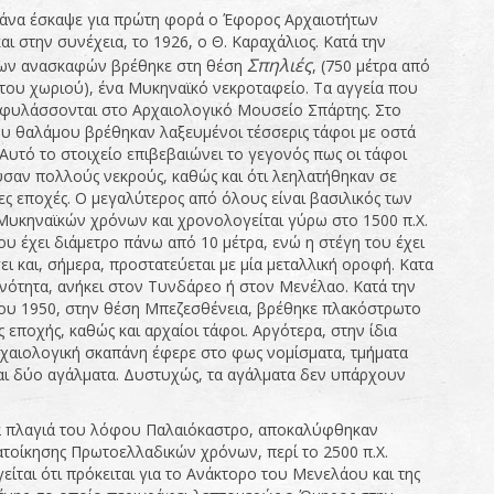
άνα έσκαψε για πρώτη φορά ο Έφορος Αρχαιοτήτων
αι στην συνέχεια, το 1926, ο Θ. Καραχάλιος. Κατά την
Σπηλιές
των ανασκαφών βρέθηκε στη θέση
, (750 μέτρα από
 του χωριού), ένα Μυκηναϊκό νεκροταφείο. Τα αγγεία που
φυλάσσονται στο Αρχαιολογικό Μουσείο Σπάρτης. Στο
υ θαλάμου βρέθηκαν λαξευμένοι τέσσερις τάφοι με οστά
 Αυτό το στοιχείο επιβεβαιώνει το γεγονός πως οι τάφοι
σαν πολλούς νεκρούς, καθώς και ότι λεηλατήθηκαν σε
ες εποχές. Ο μεγαλύτερος από όλους είναι βασιλικός των
υκηναϊκών χρόνων και χρονολογείται γύρω στο 1500 π.Χ.
ου έχει διάμετρο πάνω από 10 μέτρα, ενώ η στέγη του έχει
ι και, σήμερα, προστατεύεται με μία μεταλλική οροφή. Κατα
νότητα, ανήκει στον Τυνδάρεο ή στον Μενέλαο. Κατά την
του 1950, στην θέση Μπεζεσθένεια, βρέθηκε πλακόστρωτο
 εποχής, καθώς και αρχαίοι τάφοι. Αργότερα, στην ίδια
ρχαιολογική σκαπάνη έφερε στο φως νομίσματα, τμήματα
αι δύο αγάλματα. Δυστυχώς, τα αγάλματα δεν υπάρχουν
α πλαγιά του λόφου Παλαιόκαστρο, αποκαλύφθηκαν
ατοίκησης Πρωτοελλαδικών χρόνων, περί το 2500 π.Χ.
ίται ότι πρόκειται για το Ανάκτορο του Μενελάου και της