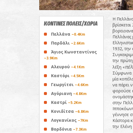
Η Πελλάνα
ΚΟΝΤΙΝΕΣ ΠΟΛΕΙΣ/ΧΩΡΙΑ
βρίσκεται
βορειοανα
Πελλάνα
~0.4Km
Πελλάνας 
Ελληνιστι
Παρδάλι
~2.6Km
1932, την
Άγιος Κωνσταντίνος
Συγκεκριμ
~3.9Km
την πρώτη
πέλ
Αλευρού
λέξη «
~4.1Km
Σύμφωνα μ
Καστόρι
~4.5Km
μία κοπέλ
Γεωργίτσι
να πάρει 
~4.6Km
φορούσε έ
Αγόριανη
~4.8Km
ονομάστηκ
Καστρί
στην Πελλ
~5.2Km
Ιπποκόωντ
Κονιδίτσα
~6.8Km
γέννησε σ
Λογκανίκος
Κάστορα κ
~7Km
την Ελένη 
Βορδόνια
~7.3Km