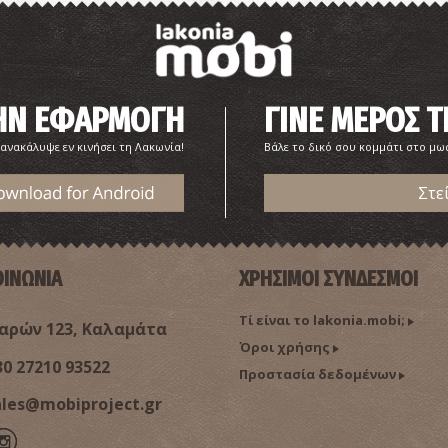
ΤΗΝ ΕΦΑΡΜΟΓΗ
ΓΙΝΕ ΜΕΡΟΣ Τ
 ανακάλυψε εν κινήσει τη Λακωνία!
Βάλε το δικό σου κομμάτι στο μω
Στε
ΟΙΝΩΝΙΑ
ΧΡΗΣΙΜΟΙ ΣΥΝΔΕΣΜΟΙ
Τί είναι το lakonia.mobi;
ρών 123, Καλαμάτα
Όροι χρήσης
30 27210 93522
Προστασία δεδομένων
ales@mobiproject.gr