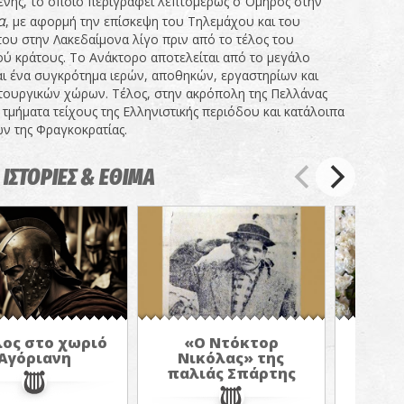
ένης, το οποίο περιγράφει λεπτομερώς ο Όμηρος στην
α
, με αφορμή την επίσκεψη του Τηλεμάχου και του
του στην Λακεδαίμονα λίγο πριν από το τέλος του
ύ κράτους. Το Ανάκτορο αποτελείται από το μεγάλο
ι ένα συγκρότημα ιερών, αποθηκών, εργαστηρίων και
τουργικών χώρων. Τέλος, στην ακρόπολη της Πελλάνας
τμήματα τείχους της Ελληνιστικής περιόδου και κατάλοιπα
ν της Φραγκοκρατίας.
 ΙΣΤΟΡΙΕΣ & ΕΘΙΜΑ
ος στο χωριό
«Ο Ντόκτορ
Η εορ
Αγόριανη
Νικόλας» της
Γεω
παλιάς Σπάρτης
χωρ
Λ