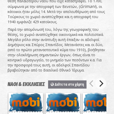
θέση παλαιότερου ναού που είχε καταστραφεί. Το 1700,
Grimani
σύμφωνα με την απογραφή των Βενετών, (
), οι
κάτοικοι ήταν μόλις 14. Μετά την απελευθέρωση από τους
Τούρκους το χωριό αναπτύχθηκε και η απογραφή του
1940 εμφάνιζε 429 κατοίκους.
Παρά την απομόνωσή του, λόγω της γεωγραφικής του
θέσης, το χωριό αναπτύχθηκε οικονομικά και πολιτιστικά.
Μεγάλο ρόλο στην ανάπτυξη αυτή έπαιξαν οι αδελφοί
Δημήτριος και Σπύρος Σπαντίδος. Μετανάστες και οι δύο,
(από το πρώτο μεταναστευτικό κύμα του 1910), βοήθησαν
στην ολοκλήρωση σημαντικών έργων, όπως είναι το
κεντρικό υδραγωγείο, το μνημείο των πεσόντων κ.α. Για
την προσφορά τους αυτή, οι αδελφοί Σπαντίδου
βραβεύτηκαν από το Βασιλικό Εθνικό Ίδρυμα.
ΝΑΟΙ & ΕΚΚΛΗΣΙΕΣ
Δείτε τα στο χάρτη