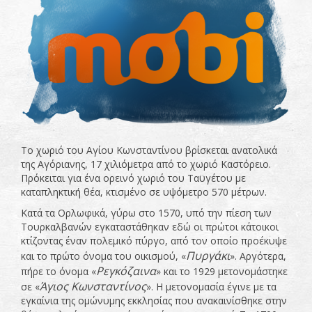
Το χωριό του Αγίου Κωνσταντίνου βρίσκεται ανατολικά
της Αγόριανης, 17 χιλιόμετρα από το χωριό Καστόρειο.
Πρόκειται για ένα ορεινό χωριό του Ταϋγέτου με
καταπληκτική θέα, κτισμένο σε υψόμετρο 570 μέτρων.
Κατά τα Ορλωφικά, γύρω στο 1570, υπό την πίεση των
Τουρκαλβανών εγκαταστάθηκαν εδώ οι πρώτοι κάτοικοι
κτίζοντας έναν πολεμικό πύργο, από τον οποίο προέκυψε
Πυργάκι
και το πρώτο όνομα του οικισμού, «
». Αργότερα,
Ρεγκόζαινα
πήρε το όνομα «
» και το 1929 μετονομάστηκε
Άγιος Κωνσταντίνος
σε «
». Η μετονομασία έγινε με τα
εγκαίνια της ομώνυμης εκκλησίας που ανακαινίσθηκε στην