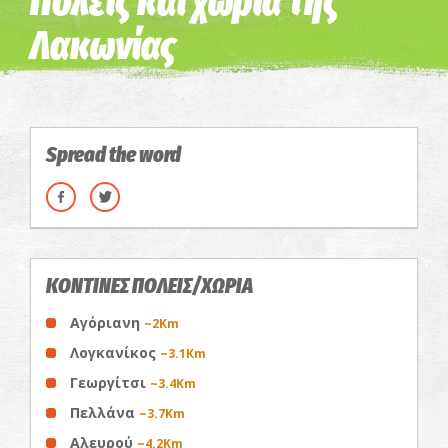
Πόλεις και χωριά της
Λακωνίας
Spread the word
ΚΟΝΤΙΝΕΣ ΠΟΛΕΙΣ/ΧΩΡΙΑ
Αγόριανη
~2Km
Λογκανίκος
~3.1Km
Γεωργίτσι
~3.4Km
Πελλάνα
~3.7Km
Αλευρού
~4.2Km