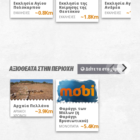
Εκκλησία Αγίου
Εκκλησία της
Εκκλησία Αγίου
Πολύκαρπου
Κοίμησης της
Ανδρέα
Θεοτόκου
~0.8Km
~1.8
ΕΚΚΛΗΣΙΕΣ
ΕΚΚΛΗΣΙΕΣ
~1.8Km
ΕΚΚΛΗΣΙΕΣ
ΑΞΙΟΘΕΑΤΑ ΣΤΗΝ ΠΕΡΙΟΧΗ
Δείτε τα στο χάρτη
Αρχαία Πελλάνα
Φαράγγι των
~3.9Km
ΑΡΧΑΙΟΙ
Μύλων (ή
ΧΡΟΝΟΙ
Φαράγγι
Βρυσιωτικού)
~5.4Km
ΜΟΝΟΠΑΤΙΑ