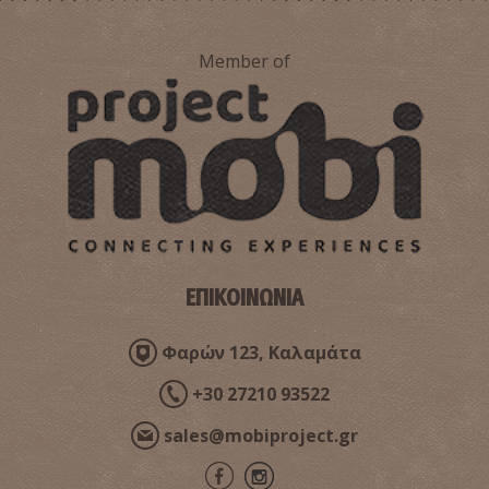
Member of
Παραλία Πορί
~4.5Km
ΠΑΡΑΛΙΕΣ
ΕΠΙΚΟΙΝΩΝΙΑ
Φαρών 123, Καλαμάτα
+30 27210 93522
Αμπελάκια
~5.3Km
ΠΑΡΑΛΙΕΣ
sales@mobiproject.gr