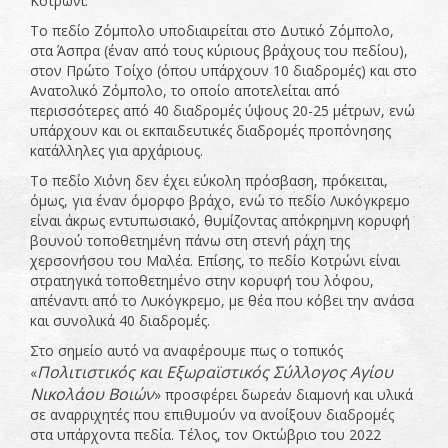
Κοτρώνι.
Το πεδίο Ζόμπολο υποδιαιρείται στο Δυτικό Ζόμπολο,
στα Άσπρα (έναν από τους κύριους βράχους του πεδίου),
στον Πρώτο Τοίχο (όπου υπάρχουν 10 διαδρομές) και στο
Ανατολικό Ζόμπολο, το οποίο αποτελείται από
περισσότερες από 40 διαδρομές ύψους 20-25 μέτρων, ενώ
υπάρχουν και οι εκπαιδευτικές διαδρομές προπόνησης
κατάλληλες για αρχάριους.
Το πεδίο Χιόνη δεν έχει εύκολη πρόσβαση, πρόκειται,
όμως, για έναν όμορφο βράχο, ενώ το πεδίο Λυκόγκρεμο
είναι άκρως εντυπωσιακό, θυμίζοντας απόκρημνη κορυφή
βουνού τοποθετημένη πάνω στη στενή ράχη της
χερσονήσου του Μαλέα. Επίσης, το πεδίο Κοτρώνι είναι
στρατηγικά τοποθετημένο στην κορυφή του λόφου,
απέναντι από το Λυκόγκρεμο, με θέα που κόβει την ανάσα
και συνολικά 40 διαδρομές.
Στο σημείο αυτό να αναφέρουμε πως ο τοπικός
Πολιτιστικός και Εξωραϊστικός
Σύλλογος Αγίου
«
Νικολάου Βοιών
» προσφέρει δωρεάν διαμονή και υλικά
σε αναρριχητές που επιθυμούν να ανοίξουν διαδρομές
στα υπάρχοντα πεδία. Τέλος, τον Οκτώβριο του 2022