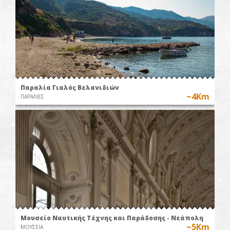
Παραλία Γιαλός Βελανιδιών
~4Km
ΠΑΡΑΛΙΕΣ
Μουσείο Ναυτικής Τέχνης και Παράδοσης - Nεάπολη
~5Km
ΜΟΥΣΕΙΑ