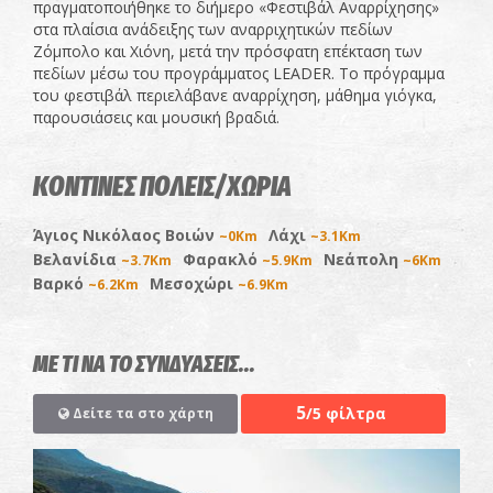
πραγματοποιήθηκε το διήμερο «Φεστιβάλ Αναρρίχησης»
στα πλαίσια ανάδειξης των αναρριχητικών πεδίων
Ζόμπολο και Χιόνη, μετά την πρόσφατη επέκταση των
πεδίων μέσω του προγράμματος LEADER. Το πρόγραμμα
του φεστιβάλ περιελάβανε αναρρίχηση, μάθημα γιόγκα,
παρουσιάσεις και μουσική βραδιά.
ΚΟΝΤΙΝΕΣ ΠΟΛΕΙΣ/ΧΩΡΙΑ
Άγιος Νικόλαος Βοιών
Λάχι
~0Km
~3.1Km
Βελανίδια
Φαρακλό
Νεάπολη
~3.7Km
~5.9Km
~6Km
Βαρκό
Μεσοχώρι
~6.2Km
~6.9Km
ΜΕ ΤΙ ΝΑ ΤΟ ΣΥΝΔΥΑΣΕΙΣ...
5
/5 φίλτρα
Δείτε τα στο χάρτη