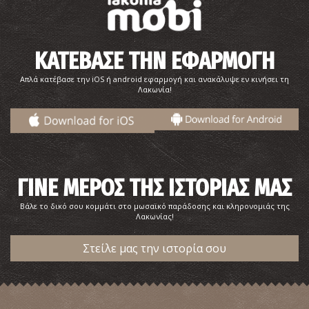
ΚΑΤΕΒΑΣΕ ΤΗΝ ΕΦΑΡΜΟΓΗ
Απλά κατέβασε την iOS ή android εφαρμογή και ανακάλυψε εν κινήσει τη
Λακωνία!
Παραλία Παναγία Καστανιάς
~7.8Km
ΠΑΡΑΛΙΕΣ
ΓΙΝΕ ΜΕΡΟΣ ΤΗΣ ΙΣΤΟΡΙΑΣ ΜΑΣ
Βάλε το δικό σου κομμάτι στο μωσαϊκό παράδοσης και κληρονομιάς της
Λακωνίας!
Στείλε μας την ιστορία σου
Σπήλαιο Καστανιάς
~8Km
ΣΠΗΛΑΙΑ