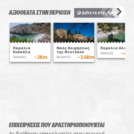
ΑΞΙΟΘΕΑΤΑ ΣΤΗΝ ΠΕΡΙΟΧΗ
Δείτε τα στο χάρτη
Παραλία
Ναός Κοιμήσεως
Παραλία Αλύπα
Κοκκάλα
της Θεοτόκου
~4.7
ΠΑΡΑΛΙΕΣ
~2Km
~3.6Km
ΠΑΡΑΛΙΕΣ
ΒΥΖΑΝΤΙΟ
ΕΠΙΧΕΙΡΗΣΕΙΣ ΠΟΥ ΔΡΑΣΤΗΡΙΟΠΟΙΟΥΝΤΑΙ
Δε βρέθηκαν επαγγελματίες στην περιοχή