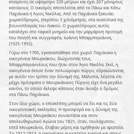
κτισμένος σε υψόμετρο 320 μέτρων και έχει 207 μόνιμους
κατοίκους. Ο οικισμός αποτελείται από τα Πάνω και Κάτω
Παχιάνικα ή Άγιος Νικόλας. Από τα Παχιάνικα ξεκινάει
χωματόδρομος, (περίπου 3 χιλιόμετρα), στα ανατολικά της
βουνοπλαγιάς του Λιακού. Ο χωματόδρομος αυτός
καταλήγει στο ταφικό μνημείο και την μαρμάρινη προτομή
του ποιητή και συγγραφέα, Ιωάννη Μπαρμπαγιάννη,
(1925-1992).
Γύρω στο 1700, εγκαταστάθηκε στο χωριό Παχιάνικα η
οικογένεια Μουρκάκου, διώχνοντας τους
Μπαρμπαγιαννέους που ήταν στον Άγιο Νικόλα. Εκεί, η
οικογένεια έκτισε έναν πολυώροφο πύργο, εδραιώνοντας
με αυτόν τον τρόπο την δύναμή της. Μάλιστα, λέγεται ότι
μέχρι πρόσφατα ο Μουρκιάνικος Πύργος είχε ένα μεγάλο
κανόνι, το οποίο έκλεψε κάποιος όταν άνοιξε ο δρόμος
στα Πάνω Παχιάνικα.
Στον ίδιο χώρο, ο επισκέπτης μπορεί να δει και τις δύο
οικογενειακές εκκλησίες. Η προσφορά και η δύναμη της
οικογένειας Μουρκάκου συναντάται και στον
απελευθερωτικό Αγώνα του 1821, όταν, τουλάχιστον,
επτά Μουρκιάνοι, έλαβαν μέρος και τιμήθηκαν με αριστεία.
Το 1912-1913, η οικογένεια συμμετείχε ενεργά και στους