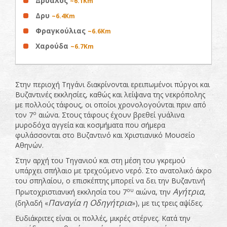
Δρύαλος
~6.1Km
Δρυ
~6.4Km
Φραγκούλιας
~6.6Km
Χαρούδα
~6.7Km
Στην περιοχή Τηγάνι διακρίνονται ερειπωμένοι πύργοι και
Βυζαντινές εκκλησίες, καθώς και λείψανα της νεκρόπολης
με πολλούς τάφους, οι οποίοι χρονολογούνται πριν από
ο
τον 7
αιώνα. Στους τάφους έχουν βρεθεί γυάλινα
μυροδόχα αγγεία και κοσμήματα που σήμερα
φυλάσσονται στο Βυζαντινό και Χριστιανικό Μουσείο
Αθηνών.
Στην αρχή του Τηγανιού και στη μέση του γκρεμού
υπάρχει σπήλαιο με τρεχούμενο νερό. Στο ανατολικό άκρο
του σπηλαίου, ο επισκέπτης μπορεί να δει την Βυζαντινή
Αγήτρια
ου
Πρωτοχριστιανική εκκλησία του 7
αιώνα, την
,
Παναγία η Οδηγήτρια
(δηλαδή «
»), με τις τρεις αψίδες.
Ευδιάκριτες είναι οι πολλές, μικρές στέρνες. Κατά την