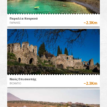
Παραλία Κουρκού
~2.3Km
ΠΑΡΑΛΙΕΣ
Ναός Επισκοπής
~2.3Km
ΒΥΖΑΝΤΙΟ