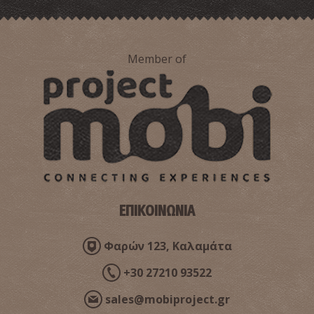
Πύργος Μεσίσκλη
~4.3Km
ΠΥΡΓΟΙ
Member of
Ναός Κοιμήσεως της Θεοτόκου
~4.5Km
ΒΥΖΑΝΤΙΟ
ΕΠΙΚΟΙΝΩΝΙΑ
Φαρών 123, Καλαμάτα
+30 27210 93522
sales@mobiproject.gr