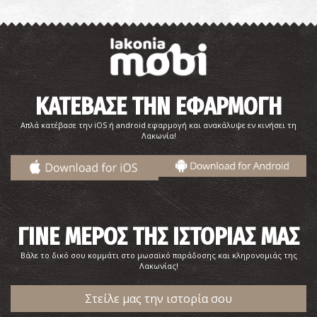
ΚΑΤΕΒΑΣΕ ΤΗΝ ΕΦΑΡΜΟΓΗ
Απλά κατέβασε την iOS ή android εφαρμογή και ανακάλυψε εν κινήσει τη
Λακωνία!
Κάστρο της Άνω Πούλας ή Κάστρο της Μακρυνάς ή Άνω
Κηπούλα
~3.9Km
ΚΑΣΤΡΑ
ΓΙΝΕ ΜΕΡΟΣ ΤΗΣ ΙΣΤΟΡΙΑΣ ΜΑΣ
Βάλε το δικό σου κομμάτι στο μωσαϊκό παράδοσης και κληρονομιάς της
Λακωνίας!
Στείλε μας την ιστορία σου