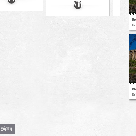
Ε
ΒΥ
Ν
ΒΥ
 χάρτη