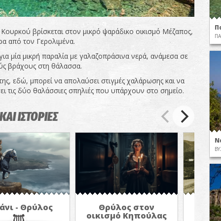
Π
 Κουρκού βρίσκεται στον μικρό ψαράδικο οικισμό Μέζαπος,
ΠΑ
ρα από τον Γερολιμένα.
για μία μικρή παραλία με γαλαζοπράσινα νερά, ανάμεσα σε
ς βράχους στη θάλασσα.
της, εδώ, μπορεί να απολαύσει στιγμές χαλάρωσης και να
ει τις δύο θαλάσσιες σπηλιές που υπάρχουν στο σημείο.
ΚΑΙ ΙΣΤΟΡΙΕΣ
Ν
ΒΥ
άνι - Θρύλος
Θρύλος στον
«Ο 
οικισμό Κηπούλας