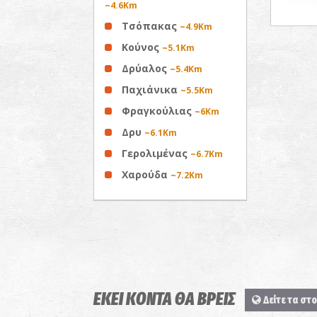
~4.6Km
Τσόπακας
~4.9Km
Κούνος
~5.1Km
Δρύαλος
~5.4Km
Παχιάνικα
~5.5Km
Φραγκούλιας
~6Km
Δρυ
~6.1Km
Γερολιμένας
~6.7Km
Χαρούδα
~7.2Km
ΕΚΕΙ ΚΟΝΤΑ ΘΑ ΒΡΕΙΣ
Δείτε τα στο