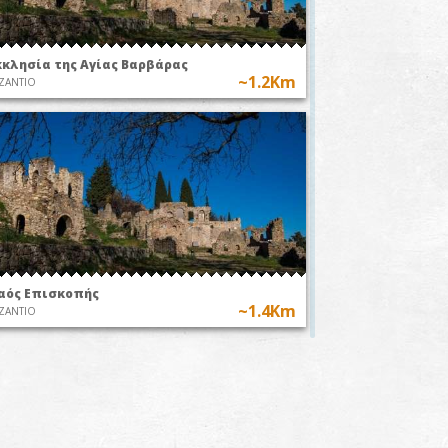
κκλησία της Αγίας Βαρβάρας
~1.2Km
ΖΑΝΤΙΟ
αός Επισκοπής
~1.4Km
ΖΑΝΤΙΟ