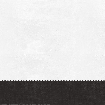
άστρο Μεγάλης Μαϊνης ή Κάστρο Τηγάνι
~2.3Km
ΖΑΝΤΙΟ
ηγάνι
~2.3Km
ΖΑΝΤΙΟ