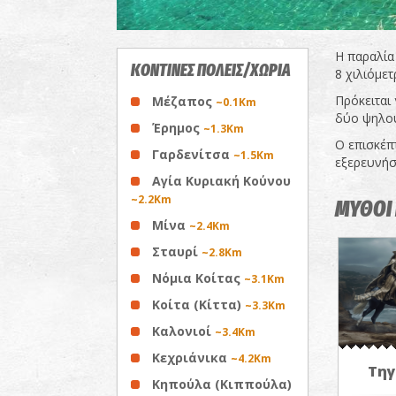
Η παραλία
ΚΟΝΤΙΝΕΣ ΠΟΛΕΙΣ/ΧΩΡΙΑ
8 χιλιόμετ
Πρόκειται 
Μέζαπος
~0.1Km
δύο ψηλού
Έρημος
~1.3Km
Ο επισκέπ
Γαρδενίτσα
~1.5Km
εξερευνήσ
Αγία Κυριακή Κούνου
~2.2Km
ΜΥΘΟΙ 
Μίνα
~2.4Km
Σταυρί
~2.8Km
Νόμια Κοίτας
~3.1Km
Κοίτα (Κίττα)
~3.3Km
Καλονιοί
~3.4Km
Κεχριάνικα
~4.2Km
Τηγ
Κηπούλα (Κιππούλα)