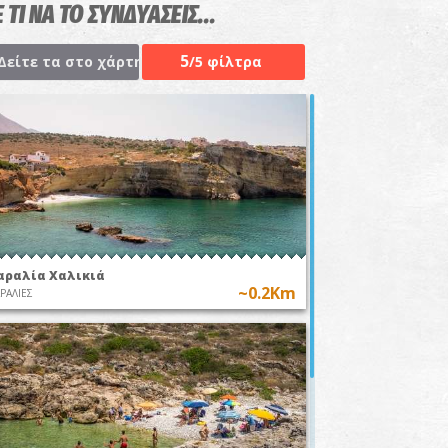
 ΤΙ ΝΑ ΤΟ ΣΥΝΔΥΑΣΕΙΣ...
5
Δείτε τα στο χάρτη
/5 φίλτρα
αραλία Χαλικιά
~0.2Km
ΡΑΛΙΕΣ