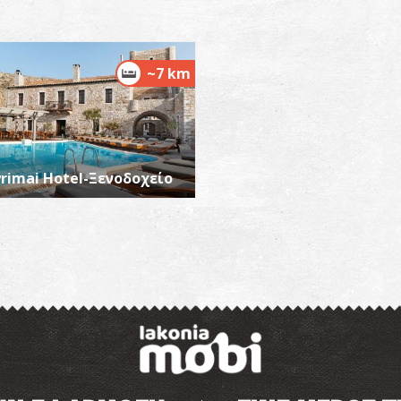
Κ
~7 km
ΒΥ
rimai Hotel-Ξενοδοχείο
Τ
ΒΥ