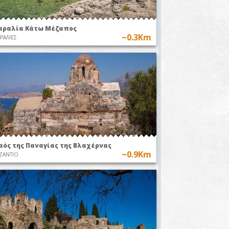
αραλία Κάτω Μέζαπος
~0.3Km
ΡΑΛΙΕΣ
αός της Παναγίας της Βλαχέρνας
~0.9Km
ΖΑΝΤΙΟ
βράχος του
κερατά»