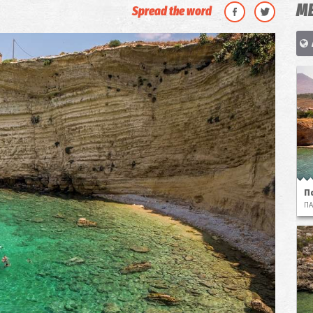
ΜΕ
Spread the word
Π
ΠΑ