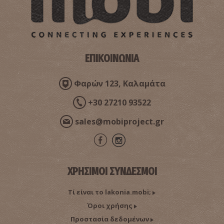
Αρχαία Ιππόλα
~6.7Km
ΑΡΧΑΙΟΙ ΧΡΟΝΟΙ
ΕΠΙΚΟΙΝΩΝΙΑ
Φαρών 123, Καλαμάτα
+30 27210 93522
sales@mobiproject.gr
Εκκλησία Αγίου Πέτρου
~6.7Km
ΒΥΖΑΝΤΙΟ
ΧΡΗΣΙΜΟΙ ΣΥΝΔΕΣΜΟΙ
Τί είναι το lakonia.mobi;
Όροι χρήσης
Προστασία δεδομένων