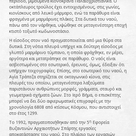
περίοδο, μιμούμενα κιονόκρανα Παλαιοχριστιανικά. Ο
οκτάπλευρος τρούλος έχει εντοιχισμένους, στις γωνίες,
κιονίσκους από λευκό μάρμαρο, ενώ τα παράθυρα είναι
φραγμένα με μαρμάρινες πλάκες. Στα δυτικά του ναού,
πάνω από τον νάρθηκα, υψώθηκε σε μεταγενέστερη εποχή
κτιστό τοξωτό κωδωνοστάσιο.
Η είσοδος στον ναό πραγματοποιείται από μια θύρα στα
δυτικά. Στη νότια πλευρά υπήρχε και δεύτερη είσοδος με
γλυπτό μαρμάρινο τύμπανο, η οποία φράχθηκε, εν μέρει,
αργότερα και μετατράπηκε σε παράθυρο. Ο ναός είναι
ασβεστωμένος στο εσωτερικό, έρευνες, όμως, έδειξαν ότι
υπήρχαν τοιχογραφίες. Επίσης, στο εσωτερικό του ναού, η
Αγία Τράπεζα στηρίζεται σε οκταγωνικό κίονα, στις
πλευρές του οποίου, μεταγενέστερα λαξεύματα
παριστάνουν ανθρώπινες μορφές, γράμματα, σταυρό και
γεωμετρικά σχήματα ζώων. Στο Ιερό Βήμα, ο επισκέπτης
μπορεί να δει δύο αφιερωματικές επιγραφές με την
χρονολογία 6808 από κτίσεως Κόσμου, που αντιστοιχεί
στο έτος 1299.
η
Το 1992, πραγματοποιήθηκαν από την 5
Εφορεία
Βυζαντινών Αρχαιοτήτων Σπάρτης εργασίες
αποκατάστασης του ναού. Στο πλαίσιο των εργασιών