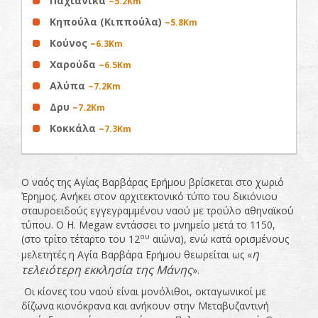
Παχιάνικα
~5.2Km
Κηπούλα (Κιππούλα)
~5.8Km
Κούνος
~6.3Km
Χαρούδα
~6.5Km
Αλύπα
~7.2Km
Δρυ
~7.2Km
Κοκκάλα
~7.3Km
Ο ναός της Αγίας Βαρβάρας Ερήμου βρίσκεται στο χωριό
Έρημος. Ανήκει στον αρχιτεκτονικό τύπο του δικιόνιου
σταυροειδούς εγγεγραμμένου ναού με τρούλο αθηναϊκού
τύπου. Ο H. Megaw εντάσσει το μνημείο μετά το 1150,
ου
(στο τρίτο τέταρτο του 12
αιώνα), ενώ κατά ορισμένους
η
μελετητές η Αγία Βαρβάρα Ερήμου θεωρείται ως «
τελειότερη εκκλησία της Μάνης
».
Οι κίονες του ναού είναι μονόλιθοι, οκταγωνικοί με
δίζωνα κιονόκρανα και ανήκουν στην Μεταβυζαντινή