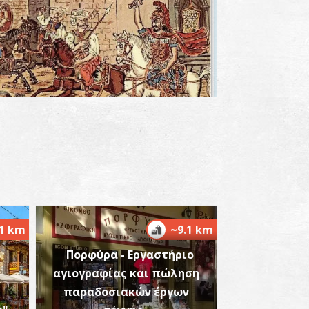
αλαιολόγεια
~8.2Km
ΖΑΝΤΙΟ
.1 km
~9.1 km
Πορφύρα - Εργαστήριο
αγιογραφίας και πώληση
παραδοσιακών έργων