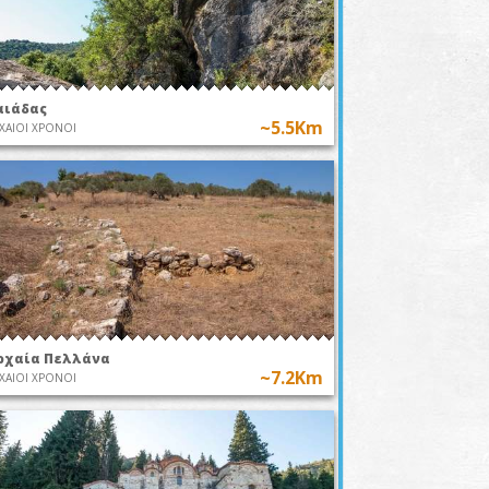
αιάδας
~5.5Km
ΧΑΙΟΙ ΧΡΟΝΟΙ
ρχαία Πελλάνα
~7.2Km
ΧΑΙΟΙ ΧΡΟΝΟΙ