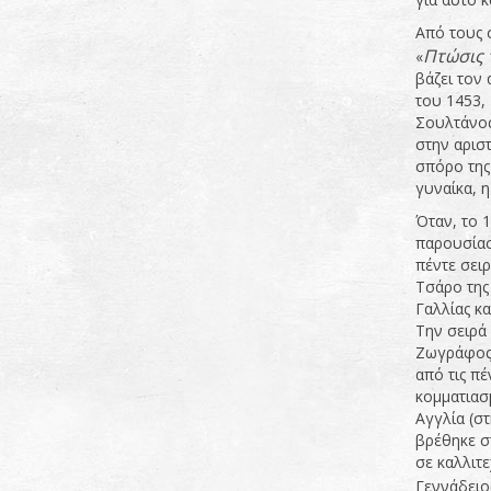
Από τους σ
Πτώσις 
«
βάζει τον
του 1453, 
Σουλτάνος
στην αρισ
σπόρο της 
γυναίκα, η
Όταν, το 
παρουσίασ
πέντε σειρ
Τσάρο της 
Γαλλίας κα
Την σειρά
Ζωγράφος,
από τις πέ
κομματιασμ
Αγγλία (σ
βρέθηκε σ
σε καλλιτ
Γεννάδειο