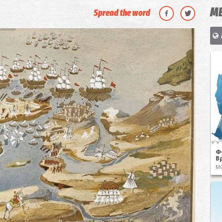
ΜΕ
Spread the word
Φ
Β
Μ