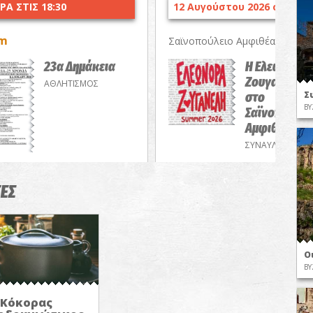
Α ΣΤΙΣ 18:30
12 Αυγούστου 2026 στις 21:
Km
~7
Σαϊνοπούλειο Αμφιθέατρο
23α Δημάκεια
Η Ελεωνόρα
Ζουγανέλη li
ΑΘΛΗΤΙΣΜΟΣ
στο
Σ
ΒΥ
Σαϊνοπούλει
Αμφιθέατρο
ΣΥΝΑΥΛΙΕΣ
ΕΣ
Ο
ΒΥ
Κόκορας