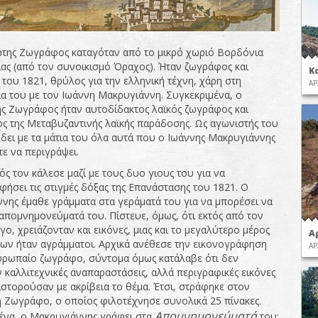
της Ζωγράφος καταγόταν από το μικρό χωριό Βορδόνια
ίας (από τον συνοικισμό Όραχος). Ήταν ζωγράφος και
Κ
του 1821, θρύλος για την ελληνική τέχνη, χάρη στη
ΑΡ
α του με τον Ιωάννη Μακρυγιάννη. Συγκεκριμένα, ο
ς Ζωγράφος ήταν αυτοδίδακτος λαϊκός ζωγράφος και
ς της Μεταβυζαντινής λαϊκής παράδοσης. Ως αγωνιστής του
 δει με τα μάτια του όλα αυτά που ο Ιωάννης Μακρυγιάννης
ε να περιγράψει.
ς τον κάλεσε μαζί με τους δυο γιους του για να
φήσει τις στιγμές δόξας της Επανάστασης του 1821. Ο
νης έμαθε γράμματα στα γεράματά του για να μπορέσει να
 απομνημονεύματά του. Πίστευε, όμως, ότι εκτός από τον
ο, χρειάζονταν και εικόνες, μιας και το μεγαλύτερο μέρος
Α
ων ήταν αγράμματοι. Αρχικά ανέθεσε την εικονογράφηση
ΑΡ
υρωπαίο ζωγράφο, σύντομα όμως κατάλαβε ότι δεν
 καλλιτεχνικές αναπαραστάσεις, αλλά περιγραφικές εικόνες
ιστορούσαν με ακρίβεια το θέμα. Έτσι, στράφηκε στον
 Ζωγράφο, ο οποίος φιλοτέχνησε συνολικά 25 πίνακες.
Απομνημονεύματά
ένα, ο Μακρυγιάννης γράφει στα
του: