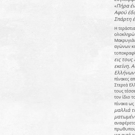
Πήρα έν
«
Αφού έδι
Σπάρτη έ
Η τεράστια
ολοκληρώθ
Μακρυγιάν
αγώνων κα
τοποκραφί
εις τους 
εκείνη. 
Ελλήνων 
πίνακες α
Στερεά Ελ
τους τέσσε
τον ίδιο 
πίνακα ως
μαλλιά τ
ματωμένη
αναφέρετα
πρωθυπουρ
για αυτό κ