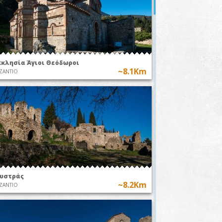
κκλησία Άγιοι Θεόδωροι
~8.1Km
ΖΑΝΤΙΟ
υστράς
~8.2Km
ΖΑΝΤΙΟ