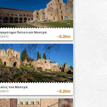
30
24 Αυγούστου 2026 στις 21:00
.9Km
~7.9Km
Σαϊνοπούλειο Αμφιθέατρο
Ο ΚΑΤΑ
ve
ΦΑΝΤΑΣΙΑΝ
ΑΣΘΕΝΗΣ
υγκρότημα Παλατιών Μυστρά
~8.2Km
ΖΑΝΤΙΟ
ο
ΠΑΡΑΣΤΑΣΕΙΣ
ικίες του Μυστρά
~8.2Km
ΖΑΝΤΙΟ