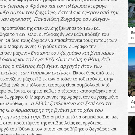
αν ζωγράφο Φράγκο και τον πλέρωσα κι έφυγε.
ωξα αυτόν τον ζωγράφο, έστειλα κι έφεραν από την
ναν αγωνιστή, Παναγιώτη Ζωγράφο τον έλεγαν
».
 προσπάθεια της απεικόνισης ξεκίνησε το 1836 και
Ε
ηκε το 1839. Όλοι οι πίνακες έγιναν καθ’υπόδειξη του
ΒΥ
η. Οι δυο τους άρχισαν να επισκέπτονται τους τόπους των
ι ο Μακρυγιάννης εξηγούσε στον Ζωγράφο την
Έπαιρνα τον ζωγράφο και βγαίναμεν
α των μαχών: «
λόφους και το’λεγα: Έτζι είναι εκείνη η θέση, έτζι
Αυτός ο πόλεμος έτζι έγινε, αρχηγός ήταν των
εκείνος, των Τούρκων εκείνος
». Είκοσι ένας από τους
πεικονίζουν μάχες (12 εκ των οποίων τοποθετούνται στην
λάδα) ενώ οι υπόλοιποι τέσσερις είναι συμβολικοί. Από
ρις σώζονται οι τρεις, καθώς ο τέταρτος καταστράφηκε από
τον ζωγράφο. Ο Μακρυγιάννης περιγράφει τον συγκεκριμένο
Α
...η Ελλάς ξαπλωμένη και ξεπλέκει τα
 ακολούθως: «
ΜΟ
ης κι ο Αρμασπέρης της βγάνει με το χέρι του
 την καρδιά της
». Στο σημείο αυτό να σημειώσουμε πως
ι στον προϊστάμενο της αντιβασιλείας και αργότερα
γό του Όθωνα, τον οποίο και φοβήθηκε ο ζωγράφος και
ατέστρεψε τον πίνακα.