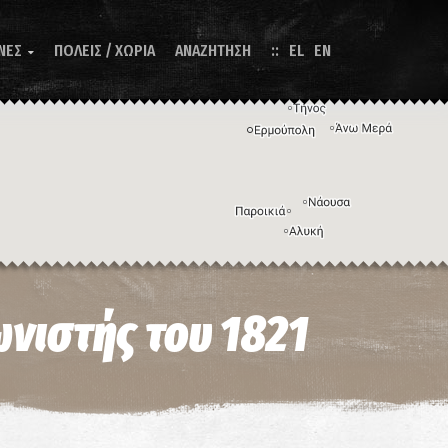
ΝΕΣ
ΠΟΛΕΙΣ / ΧΩΡΙΑ
ΑΝΑΖΗΤΗΣΗ
EL
EN

Η εικόνα ενδέχεται να υπόκειται σε πνευματικά δικαιώματα
Όροι
ντομεύσεις πληκτρολογίου
νιστής του 1821