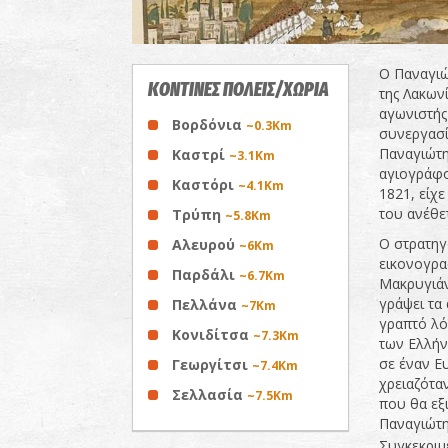
Ο Παναγιώ
ΚΟΝΤΙΝΕΣ ΠΟΛΕΙΣ/ΧΩΡΙΑ
της Λακων
αγωνιστής 
Βορδόνια
~0.3Km
συνεργασί
Παναγιώτη
Καστρί
~3.1Km
αγιογράφο
Καστόρι
~4.1Km
1821, είχε
του ανέθετ
Τρύπη
~5.8Km
Ο στρατηγό
Αλευρού
~6Km
εικονογρα
Παρδάλι
~6.7Km
Μακρυγιάν
γράψει τα
Πελλάνα
~7Km
γραπτό λόγ
Κονιδίτσα
~7.3Km
των Ελλήν
σε έναν Ε
Γεωργίτσι
~7.4Km
χρειαζόταν
Σελλασία
~7.5Km
που θα εξ
Παναγιώτη
Συγκεκριμ