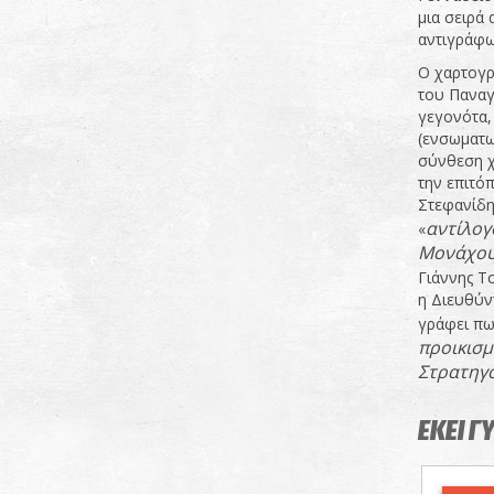
μια σειρά
αντιγράφω
Ο χαρτογρ
του Παναγ
γεγονότα,
(ενσωματω
σύνθεση χ
την επιτό
Στεφανίδη
αντίλογ
«
Μονάχου
Γιάννης Τ
η Διευθύν
γράφει πω
προικισμ
Στρατηγ
ΕΚΕΙ Γ