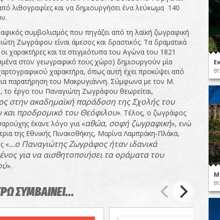
 από λιθογραφίες και να δημιουργήσει ένα λεύκωμα 140
ν.
αφικός συμβολισμός που πηγάζει από τη λαϊκή ζωγραφική
ιώτη Ζωγράφου είναι άμεσος και δραστικός. Τα δραματικά
 οι χαρακτήρες και τα στιγμιότυπα του Αγώνα του 1821
μένα στον γεωγραφικό τους χώρο) δημιουργούν μία
Ε
αρτογραφικού χαρακτήρα, όπως αυτή έχει προκύψει από
ΒΥ
πια παρατήρηση του Μακρυγιάννη. Σύμφωνα με τον Μ.
, το έργο του Παναγιώτη Ζωγράφου θεωρείται,
ος στην ακαδημαϊκή παράδοση της Σχολής του
 και προδρομικό του Θεόφιλου
». Τέλος, ο ζωγράφος
αθώα,
σοφή ζωγραφική
σαρούχης έκανε λόγο για «
», ενώ
τρια της Εθνικής Πινακοθήκης, Μαρίνα Λαμπράκη-Πλάκα,
...ο Παναγιώτης Ζωγράφος ήταν ιδανικά
ς «
ένος για να αισθητοποιήσει τα οράματα του
ού
».
Μ
ΒΥ
ΥΡΩ ΣΥΜΒΑΙΝΕΙ...