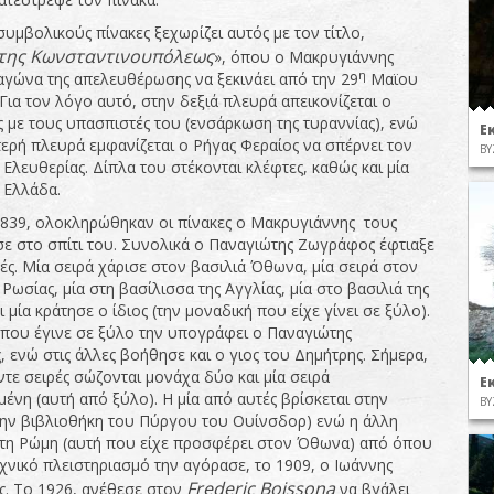
υμβολικούς πίνακες ξεχωρίζει αυτός με τον τίτλο,
της
Κωνσταντινουπόλεως
», όπου ο Μακρυγιάννης
η
 αγώνα της απελευθέρωσης να ξεκινάει από την 29
Μαϊου
Για τον λόγο αυτό, στην δεξιά πλευρά απεικονίζεται ο
 με τους υπασπιστές του (ενσάρκωση της τυραννίας), ενώ
Ε
τερή πλευρά εμφανίζεται ο Ρήγας Φεραίος να σπέρνει τον
ΒΥ
Ελευθερίας. Δίπλα του στέκονται κλέφτες, καθώς και μία
 Ελλάδα.
1839, ολοκληρώθηκαν οι πίνακες ο Μακρυγιάννης τους
ε στο σπίτι του. Συνολικά ο Παναγιώτης Ζωγράφος έφτιαξε
ές. Μία σειρά χάρισε στον βασιλιά Όθωνα, μία σειρά στον
Ρωσίας, μία στη βασίλισσα της Αγγλίας, μία στο βασιλιά της
ι μία κράτησε ο ίδιος (την μοναδική που είχε γίνει σε ξύλο).
 που έγινε σε ξύλο την υπογράφει ο Παναγιώτης
 ενώ στις άλλες βοήθησε και ο γιος του Δημήτρης. Σήμερα,
ντε σειρές σώζονται μονάχα δύο και μία σειρά
Ε
ένη (αυτή από ξύλο). Η μία από αυτές βρίσκεται στην
ΒΥ
την βιβλιοθήκη του Πύργου του Ουίνσδορ) ενώ η άλλη
τη Ρώμη (αυτή που είχε προσφέρει στον Όθωνα) από όπου
εχνικό πλειστηριασμό την αγόρασε, το 1909, ο Ιωάννης
Frederic
Boissona
ς. Το 1926, ανέθεσε στον
να βγάλει