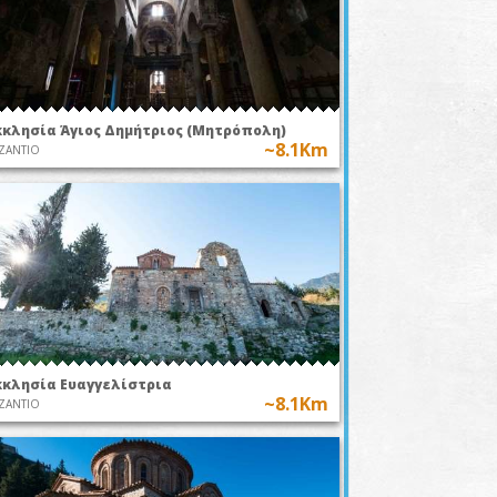
κκλησία Άγιος Δημήτριος (Μητρόπολη)
~8.1Km
ΖΑΝΤΙΟ
κκλησία Ευαγγελίστρια
~8.1Km
ΖΑΝΤΙΟ