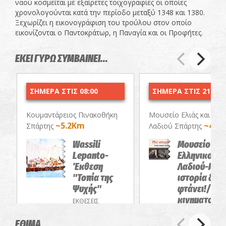
ναού κοσμείται με εξαίρετες τοιχογραφίες οι οποίες
χρονολογούνται κατά την περίοδο μεταξύ 1348 και 1380.
Ξεχωρίζει η εικονογράφιση του τρούλου στον οποίο
εικονίζονται ο Παντοκράτωρ, η Παναγία και οι Προφήτες.
ΕΚΕΙ ΓΥΡΩ ΣΥΜΒΑΙΝΕΙ...
ΣΗΜΕΡΑ ΣΤΙΣ 08:00
ΣΗΜΕΡΑ ΣΤΙΣ 21:00
Κουμαντάρειος Πινακοθήκη
Μουσείο Ελιάς και Ελλ
~5.2Km
~4.9
Σπάρτης
Λαδιού Σπάρτης
Wassili
Μουσείο Ελιά
Lepanto-
Ελληνικού
Έκθεση
Λαδιού-Μια
"Τοπία της
ιστορία δεν
Ψυχής"
φτάνει!/Θερ
κινηματογρ
ΕΚΘΕΣΕΙΣ
αφιέρωμα
ΕΘΙΜΑ
ΠΡΟΒΟΛΕΣ ΤΑΙΝ