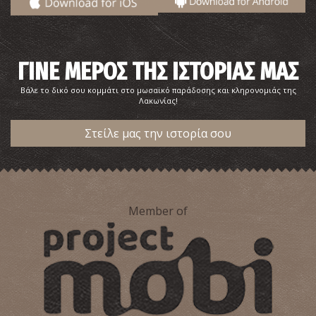
ΓΙΝΕ ΜΕΡΟΣ ΤΗΣ ΙΣΤΟΡΙΑΣ ΜΑΣ
Βάλε το δικό σου κομμάτι στο μωσαϊκό παράδοσης και κληρονομιάς της
Λακωνίας!
Εκκλησία Άγιοι Θεόδωροι
Στείλε μας την ιστορία σου
~0.6Km
ΒΥΖΑΝΤΙΟ
Member of
Εκκλησία Παναγία η Οδηγήτρια (Αφεντικό)