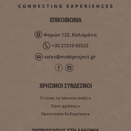
~0.6Km
ΒΥΖΑΝΤΙΟ
ΕΠΙΚΟΙΝΩΝΙΑ
Φαρών 123, Καλαμάτα
+30 27210 93522
sales@mobiproject.gr
Μουσείο Φωτογραφικών Μηχανών Τάκη Αϊβαλή
~0.7Km
ΜΟΥΣΕΙΑ
ΧΡΗΣΙΜΟΙ ΣΥΝΔΕΣΜΟΙ
Τί είναι το lakonia.mobi;
Όροι χρήσης
Προστασία δεδομένων