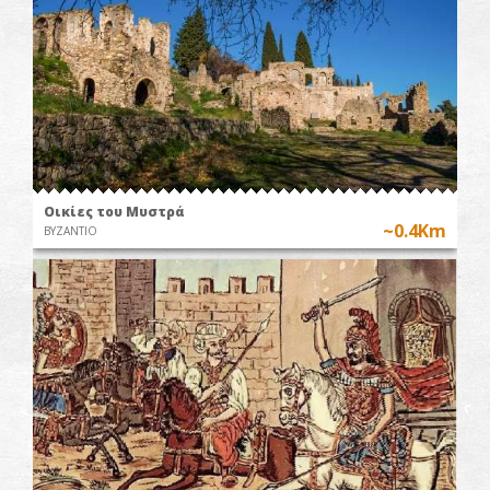
Οικίες του Μυστρά
~0.4Km
ΒΥΖΑΝΤΙΟ