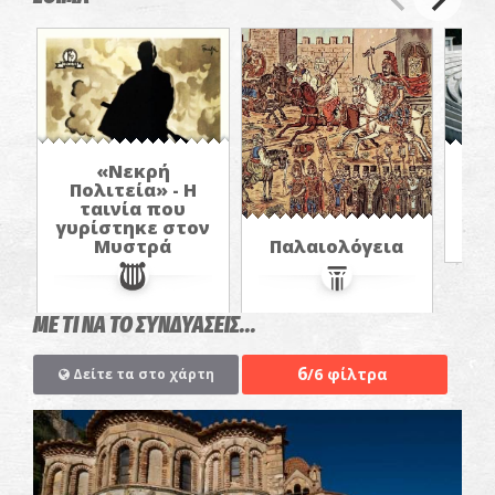
«Νεκρή
Π
Πολιτεία» - Η
ταινία που
γυρίστηκε στον
Παλαιολόγεια
Μυστρά
ΜΕ ΤΙ ΝΑ ΤΟ ΣΥΝΔΥΑΣΕΙΣ...
6
/6 φίλτρα
Δείτε τα στο χάρτη