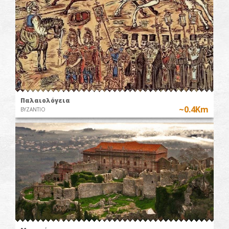
Παλαιολόγεια
~0.4Km
ΒΥΖΑΝΤΙΟ