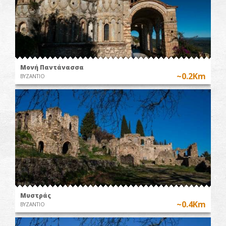
Μονή Παντάνασσα
~0.2Km
ΒΥΖΑΝΤΙΟ
Μυστράς
~0.4Km
ΒΥΖΑΝΤΙΟ