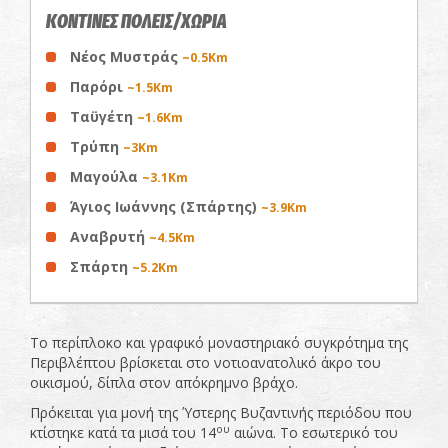
ΚΟΝΤΙΝΕΣ ΠΟΛΕΙΣ/ΧΩΡΙΑ
Νέος Μυστράς
~0.5Km
Παρόρι
~1.5Km
Ταϋγέτη
~1.6Km
Τρύπη
~3Km
Μαγούλα
~3.1Km
Άγιος Ιωάννης (Σπάρτης)
~3.9Km
Αναβρυτή
~4.5Km
Σπάρτη
~5.2Km
Το περίπλοκο και γραφικό μοναστηριακό συγκρότημα της
Περιβλέπτου βρίσκεται στο νοτιοανατολικό άκρο του
οικισμού, δίπλα στον απόκρημνο βράχο.
Πρόκειται για μονή της Ύστερης Βυζαντινής περιόδου που
ου
κτίστηκε κατά τα μισά του 14
αιώνα. Το εσωτερικό του