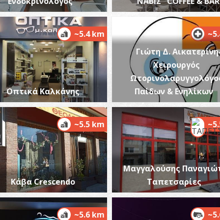
Ενδοκρινολόγος
"ΝΑΒΙΣ" COFFEE & BAR
Μ
ΒΥ
~5.4 km
~5
Γιώτη Δ. Αικατερίνη
Χειρουργός
Ωτορινολαρυγγολόγο
Οπτικά Καλκάνης
Παίδων & Ενηλίκων
~5.5 km
~5
Μ
ΒΥ
Μαγγαλούσης Παναγιώτ
Κάβα Crescendo
Ταπετσαρίες
~5.6 km
~5