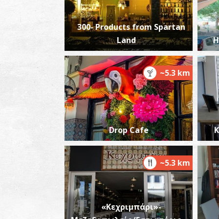
300- Products from Spartan
Land
H
~5.3 km
Drop Cafe
Κ
~5.3 km
«Κεχριμπάρι»-