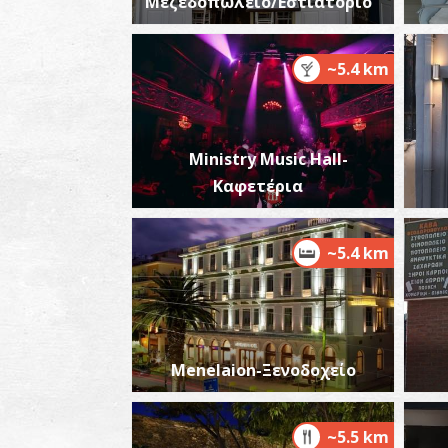
Μεζεδοπωλείο/Εστιατόριο
~5.4 km
Ministry Music Hall-
Καφετέρια
~5.4 km
Menelaion-Ξενοδοχείο
~5.5 km