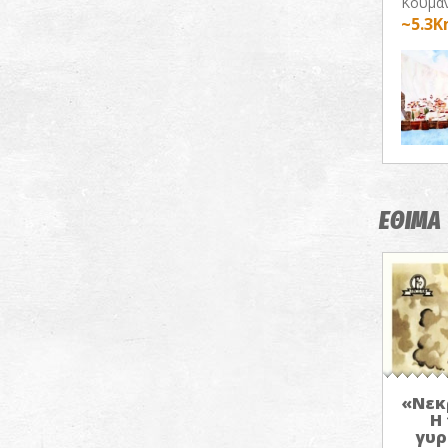
Κουμαν
~5.3
ΕΘΙΜΑ
«Νεκ
Η
γυρ