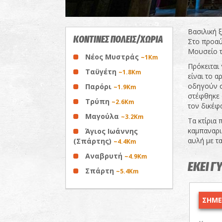
Βασιλική 
ΚΟΝΤΙΝΕΣ ΠΟΛΕΙΣ/ΧΩΡΙΑ
Στο προαύ
Μουσείο 
Νέος Μυστράς
~1Km
Πρόκειται
Ταϋγέτη
~1.8Km
είναι το 
οδηγούν σ
Παρόρι
~1.9Km
στέφθηκε 
Τρύπη
~2.6Km
τον δικέφ
Μαγούλα
~3.2Km
Τα κτίρια
καμπαναριό
Άγιος Ιωάννης
αυλή με τα
(Σπάρτης)
~4.4Km
Αναβρυτή
~4.9Km
ΕΚΕΙ Γ
Σπάρτη
~5.4Km
ΣΗΜΕΡ