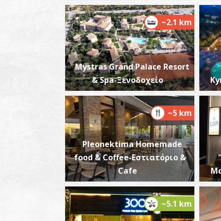
~2.1 km
Mystras Grand Palace Resort
& Spa-Ξενοδοχείο
Ky
~5 km
Pleonektima Homemade
food & Coffee-Εστιατόριο &
Cafe
Μα
~5.1 km