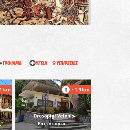
ΤΡΟΦΙΜΑ
ΥΓΕΙΑ
ΥΠΗΡΕΣΙΕΣ
αλαιολόγεια
~0.1Km
ΖΑΝΤΙΟ
1 km
~1.9 km
Drosopigi Velonis-
ς"
Εστιατόριο