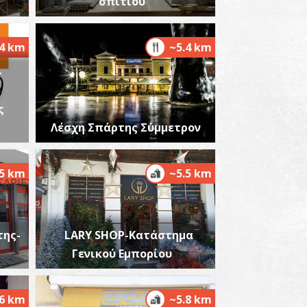
σπιτιού
ονή Παντάνασσα
~0.3Km
ΖΑΝΤΙΟ
.4 km
~5.4 km
-
ς
Λέσχη Σπάρτης Σύμμετρον
.5 km
~5.5 km
οναστήρι Περίβλεπτος
~0.5Km
ΖΑΝΤΙΟ
ης-
LARY SHOP-Κατάστημα
Γενικού Εμπορίου
.6 km
~5.8 km