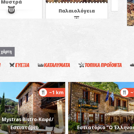
Μυστρά
Παλαιολόγεια
 χάρτη
Η
ΕΥΕΞΙΑ
ΚΑΤΑΛΥΜΑΤΑ
ΤΟΠΙΚΑ ΠΡΟΪΟΝΤΑ
Π
ΒΥ
~1 km
~
Mystras Bistro-Καφέ/
Εστιατόριο
Εστιατόριο "Ο Έλληνα