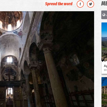
ΜΕ
Spread the word
Α
ΜΟ