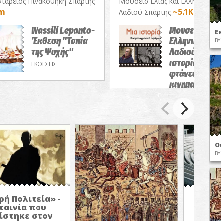
τάρειος Πινακοθήκη Σπάρτης
Μουσείο Ελιάς και Ελληνικού
Km
~5.1Km
Λαδιού Σπάρτης
Wassili Lepanto-
Μουσείο Ελιάς
Ε
Έκθεση "Τοπία
Ελληνικού
ΒΥ
της Ψυχής"
Λαδιού-Μια
ιστορία δεν
ΕΚΘΕΣΕΙΣ
φτάνει!/Θερι
κινηματογρα
αφιέρωμα
ΠΡΟΒΟΛΕΣ ΤΑΙΝΙ
Ο
ΒΥ
ρή Πολιτεία» -
Πο
 ταινία που
Κ
ίστηκε στον