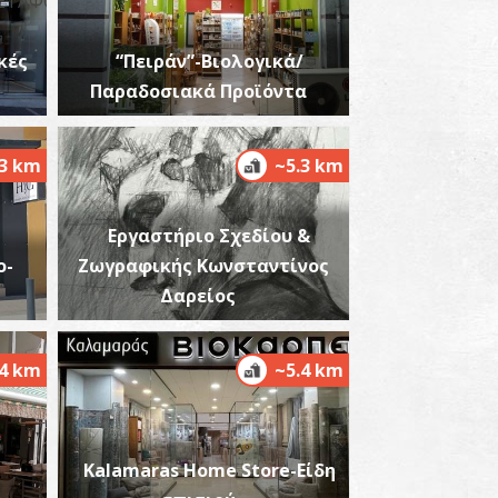
υστράς
~0.2Km
ssinia.mobi::Κορυφαίοι
κές
“Πειράν”-Βιολογικά/
οορισμοί
Παραδοσιακά Προϊόντα
.3 km
~5.3 km
Εργαστήριο Σχεδίου &
o-
Ζωγραφικής Κωνσταντίνος
κκλησία Αγία Σοφία
Δαρείος
~0.3Km
ΖΑΝΤΙΟ
.4 km
~5.4 km
Kalamaras Home Store-Είδη