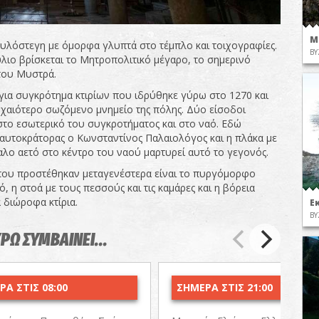
Μ
ξυλόστεγη με όμορφα γλυπτά στο τέμπλο και τοιχογραφίες.
ΒΥ
λιο βρίσκεται το Μητροπολιτικό μέγαρο, το σημερινό
του Μυστρά.
 για συγκρότημα κτιρίων που ιδρύθηκε γύρω στο 1270 και
αρχαιότερο σωζόμενο μνημείο της πόλης. Δύο είσοδοι
το εσωτερικό του συγκροτήματος και στο ναό. Εδώ
αυτοκράτορας ο Κωνσταντίνος Παλαιολόγος και η πλάκα με
αλο αετό στο κέντρο του ναού μαρτυρεί αυτό το γεγονός.
 που προστέθηκαν μεταγενέστερα είναι το πυργόμορφο
, η στοά με τους πεσσούς και τις καμάρες και η βόρεια
 διώροφα κτίρια.
Ε
ΒΥ
ΥΡΩ ΣΥΜΒΑΙΝΕΙ...
Α ΣΤΙΣ 08:00
ΣΗΜΕΡΑ ΣΤΙΣ 21:00