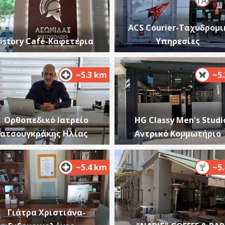
Μ
me
ACS Courier-Ταχυδρομι
πρ
istory Café-Καφετέρια
Υπηρεσίες
~5.3 km
~5
Ορθοπεδικό Ιατρείο
HG Classy Men's Studi
Ε
ατσουγκράκης Ηλίας
Αντρικό Κομμωτήριο
ΒΥ
~5.4 km
~5
Γιάτρα Χριστιάνα-