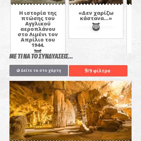
Ο
Η ιστορία της
«Δεν χαρίζω
πτώσης του
κάστανα...»
Αγγλικού
αεροπλάνου
στο Λιμένι τον
Απρίλιο του
1944.
ΜΕ ΤΙ ΝΑ ΤΟ ΣΥΝΔΥΑΣΕΙΣ...
9
/9 φίλτρα
Δείτε τα στο χάρτη