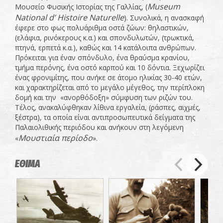
Museum
Μουσείο Φυσικής Ιστορίας της Γαλλίας, (
National
d
’
Histoire
Naturelle
). Συνολικά, η ανασκαφή
έφερε στο φως πολυάριθμα οστά ζώων: θηλαστικών,
(ελάφια, ρινόκερους κ.α.) και σπονδυλωτών, (τρωκτικά,
πτηνά, ερπετά κ.α.), καθώς και 14 κατάλοιπα ανθρώπων.
Πρόκειται για έναν σπόνδυλο, ένα θραύσμα κρανίου,
τμήμα περόνης, ένα οστό καρπού και 10 δόντια. Ξεχωρίζει
ένας φρονιμίτης, που ανήκε σε άτομο ηλικίας 30-40 ετών,
και χαρακτηρίζεται από το μεγάλο μέγεθος, την περίπλοκη
δομή και την «ανορθόδοξη» σύμφυση των ριζών του.
Τέλος, ανακαλύφθηκαν λίθινα εργαλεία, (ράσπες, αιχμές,
ξέστρα), τα οποία είναι αντιπροσωπευτικά δείγματα της
Παλαιολιθικής περιόδου και ανήκουν στη λεγόμενη
Μουστιαία περίοδο
«
».
ΕΘΙΜΑ