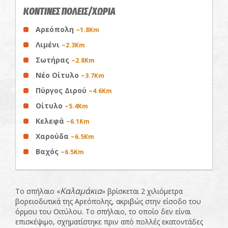
ΚΟΝΤΙΝΕΣ ΠΟΛΕΙΣ/ΧΩΡΙΑ
Αρεόπολη
~1.8Km
Λιμένι
~2.3Km
Σωτήρας
~2.8Km
Νέο Οίτυλο
~3.7Km
Πύργος Διρού
~4.6Km
Οίτυλο
~5.4Km
Κελεφά
~6.1Km
Χαρούδα
~6.5Km
Βαχός
~6.5Km
Καλαμάκια
Το σπήλαιο «
» βρίσκεται 2 χιλιόμετρα
βορειοδυτικά της Αρεόπολης, ακριβώς στην είσοδο του
όρμου του Οιτύλου. Το σπήλαιο, το οποίο δεν είναι
επισκέψιμο, σχηματίστηκε πριν από πολλές εκατοντάδες