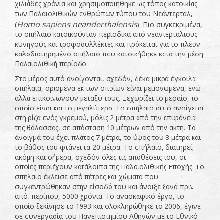
χιλιάδες χρόνια και χρησιμοποιήθηκε ως τόπος κατοικίας
των Παλαιολιθικών ανθρώπων τύπου του Νεάντερταλ,
Homo
sapiens
neanderthalensis
(
). Πιο συγκεκριμένα,
το σπήλαιο κατοικούνταν περιοδικά από νεαντερτάλιους
κυνηγούς και τροφοσυλλέκτες και πρόκειται για το πλέον
καλοδιατηρημένο σπήλαιο που κατοικήθηκε κατά την μέση
Παλαιολιθική περίοδο.
Στο μέρος αυτό ανοίγονται, σχεδόν, δέκα μικρά έγκοιλα
σπήλαια, ορισμένα εκ των οποίων είναι μεμονωμένα, ενώ
άλλα επικοινωνούν μεταξύ τους. Ξεχωρίζει το μεσαίο, το
οποίο είναι και το μεγαλύτερο. Το σπήλαιο αυτό ανοίγεται
στη ρίζα ενός γκρεμού, μόλις 2 μέτρα από την επιφάνεια
της θάλασσας, σε απόσταση 10 μέτρων από την ακτή. Το
άνοιγμά του έχει πλάτος 7 μέτρα, το ύψος του 8 μέτρα και
το βάθος του φτάνει τα 20 μέτρα. Το σπήλαιο, διατηρεί,
ακόμη και σήμερα, σχεδόν όλες τις αποθέσεις του, οι
οποίες περιέχουν κατάλοιπα της Παλαιολιθικής Εποχής. Το
σπήλαιο έκλεισε από πέτρες και χώματα που
συγκεντρώθηκαν στην είσοδό του και άνοιξε ξανά πριν
από, περίπου, 5000 χρόνια. Το ανασκαφικό έργο, το
οποίο ξεκίνησε το 1993 και ολοκληρώθηκε το 2006, έγινε
σε συνεργασία του Πανεπιστημίου Αθηνών με τo Εθνικό