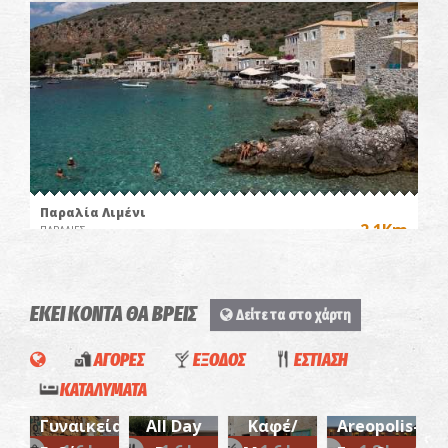
Παραλία Λιμένι
~2.1Km
ΠΑΡΑΛΙΕΣ
ΕΚΕΙ ΚΟΝΤΑ ΘΑ ΒΡΕΙΣ
Δείτε τα στο χάρτη
Aula
ΑΓΟΡΕΣ
ΕΞΟΔΟΣ
ΕΣΤΙΑΣΗ
All Day
Kastro
Το
ΚΑΤΑΛΥΜΑΤΑ
PI.ERROS-
Baya
Bar-
Maini
Μαγαζάκι
Γυναικεία
All Day
Καφέ/
Areopolis-
Limeni
της