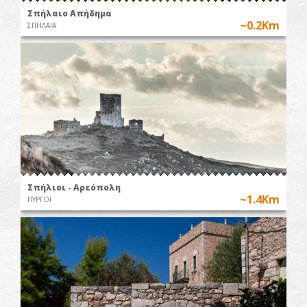
Σπήλαιο Απήδημα
~0.2Km
ΣΠΗΛΑΙΑ
Σπήλιοι - Αρεόπολη
~1.4Km
ΠΥΡΓΟΙ