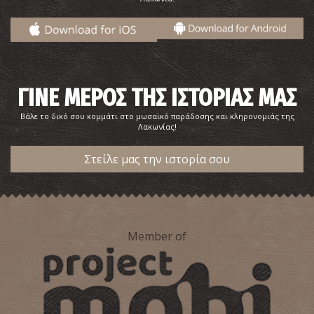
Ρωμαϊκό Ναυάγιο στο Λιμένι
~2.2Km
ΑΡΧΑΙΟΙ ΧΡΟΝΟΙ
ΓΙΝΕ ΜΕΡΟΣ ΤΗΣ ΙΣΤΟΡΙΑΣ ΜΑΣ
Βάλε το δικό σου κομμάτι στο μωσαϊκό παράδοσης και κληρονομιάς της
Λακωνίας!
Στείλε μας την ιστορία σου
Παραλία Διρού
Member of
~3.1Km
ΠΑΡΑΛΙΕΣ