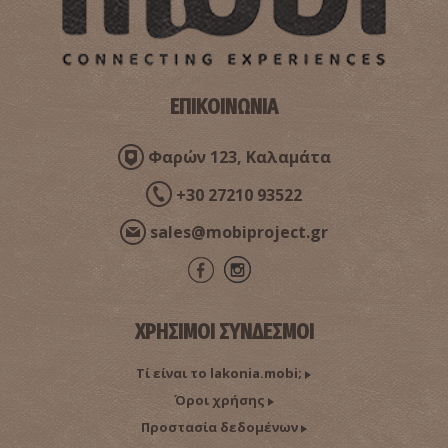
ΕΠΙΚΟΙΝΩΝΙΑ
Παραλία Χαλικιά στο Διρό
~3.1Km
Φαρών 123, Καλαμάτα
ΠΑΡΑΛΙΕΣ
+30 27210 93522
sales@mobiproject.gr
ΧΡΗΣΙΜΟΙ ΣΥΝΔΕΣΜΟΙ
Τί είναι το lakonia.mobi;
Τα σπήλαια του Διρού
Όροι χρήσης
~3.3Km
ΣΠΗΛΑΙΑ
Προστασία δεδομένων