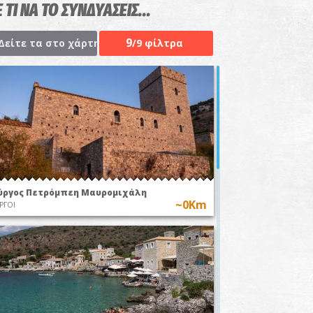
 ΤΙ ΝΑ ΤΟ ΣΥΝΔΥΑΣΕΙΣ...
9
Δείτε τα στο χάρτη
/9 φίλτρα
ύργος Πετρόμπεη Μαυρομιχάλη
~0Km
ΡΓΟΙ