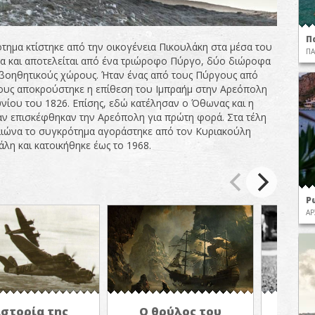
Π
τημα κτίστηκε από την οικογένεια Πικουλάκη στα μέσα του
ΠΑ
α και αποτελείται από ένα τριώροφο Πύργο, δύο διώροφα
ι βοηθητικούς χώρους. Ήταν ένας από τους Πύργους από
ους αποκρούστηκε η επίθεση του Ιμπραήμ στην Αρεόπολη
ουνίου του 1826. Επίσης, εδώ κατέλησαν ο Όθωνας και η
αν επισκέφθηκαν την Αρεόπολη για πρώτη φορά. Στα τέλη
ιώνα το συγκρότημα αγοράστηκε από τον Κυριακούλη
λη και κατοικήθηκε έως το 1968.
Ρ
ΑΡ
Ο θρύλος του
Αναζ
ιστορία της