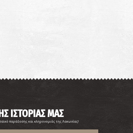
ρεόπολη - Βυζαντινό Μουσείο Μάνης
Πύργος Πικουλάκη»
~1.7Km
ΥΣΕΙΑ
αραλία Νέο Οίτυλο
~1.9Km
ΡΑΛΙΕΣ
ΗΣ ΙΣΤΟΡΙΑΣ ΜΑΣ
σαϊκό παράδοσης και κληρονομιάς της Λακωνίας!