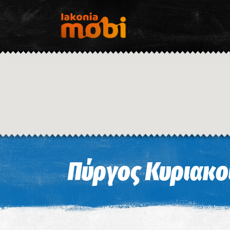
Πύργος Κυριακο