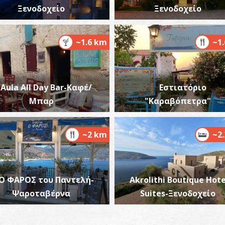
Ξενοδοχείο
Ξενοδοχείο
Π
~1.6 km
~1
ΠΥ
Aula All Day Bar-Καφέ/
Εστιατόριο
Μπαρ
"Καραβόπετρα"
~2 km
~2
Π
ΠΥ
O ΦΑΡΟΣ του Παντελή-
Akrolithi Boutique Hote
Ψαροταβέρνα
Suites-Ξενοδοχείο