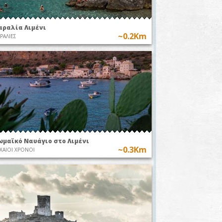
αραλία Λιμένι
~0.2Km
ΡΑΛΙΕΣ
ωμαϊκό Ναυάγιο στο Λιμένι
~0.3Km
ΧΑΙΟΙ ΧΡΟΝΟΙ
ητώντας το