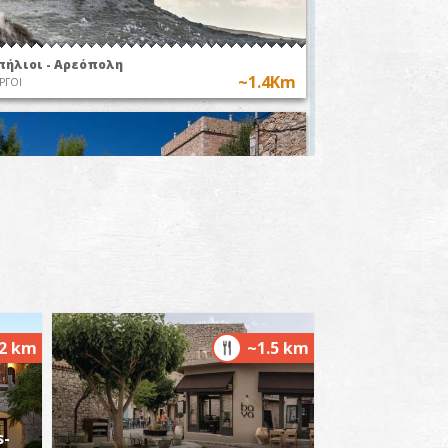
ρσενικό
essinia.mobi
πήλιοι - Αρεόπολη
~1.4Km
ΡΓΟΙ
ύργος Καπετανάκου
~1.5Km
ΡΓΟΙ
.2 km
~1.5 km
s-