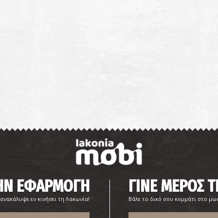
Α
«
ΜΟ
Π
ΠΑ
ΤΗΝ ΕΦΑΡΜΟΓΗ
ΓΙΝΕ ΜΕΡΟΣ Τ
 ανακάλυψε εν κινήσει τη Λακωνία!
Βάλε το δικό σου κομμάτι στο μω