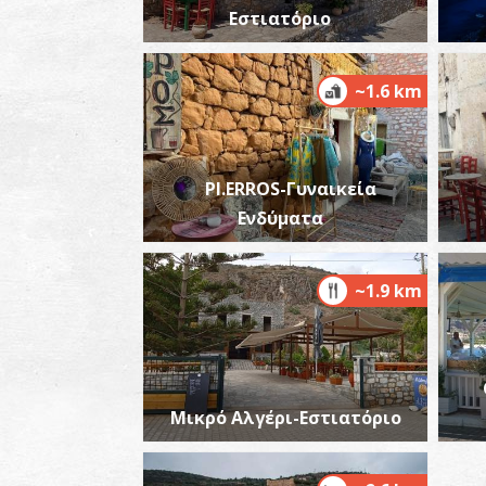
Εστιατόριο
~1.6 km
PI.ERROS-Γυναικεία
Ενδύματα
~1.9 km
Μικρό Αλγέρι-Εστιατόριο