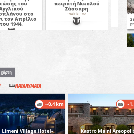
πειρατή Νικολού
α
τώσης του
Σάσσαρη
Αγγλικού
m
οπλάνου στο
messinia.mobi
νι τον Απρίλιο
Σ
του 1944.
ΠΥ
 χάρτη
Η
ΚΑΤΑΛΥΜΑΤΑ
Π
ΠΥ
~0.4 km
~1
Limeni Village Hotel-
Kastro Maini Areopoli