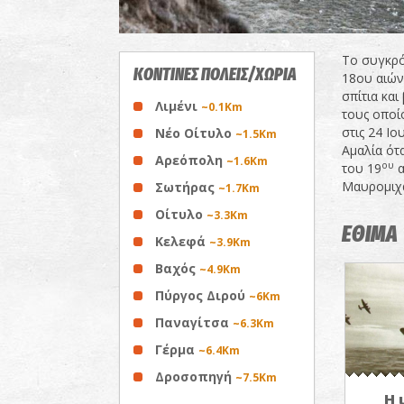
Το συγκρό
ΚΟΝΤΙΝΕΣ ΠΟΛΕΙΣ/ΧΩΡΙΑ
18ου αιών
σπίτια κα
Λιμένι
~0.1Km
τους οποί
στις 24 Ι
Νέο Οίτυλο
~1.5Km
Αμαλία ότ
Αρεόπολη
~1.6Km
ου
του 19
α
Μαυρομιχά
Σωτήρας
~1.7Km
Οίτυλο
~3.3Km
ΕΘΙΜΑ
Κελεφά
~3.9Km
Βαχός
~4.9Km
Πύργος Διρού
~6Km
Παναγίτσα
~6.3Km
Γέρμα
~6.4Km
Δροσοπηγή
~7.5Km
Η 