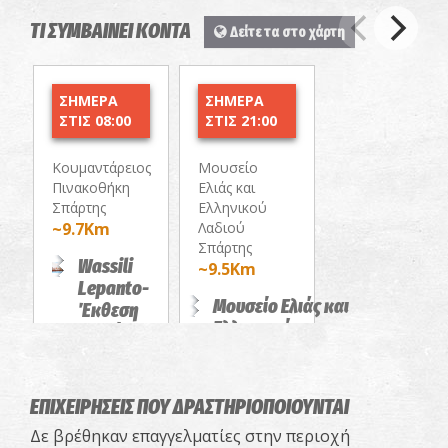
ΤΙ ΣΥΜΒΑΙΝΕΙ ΚΟΝΤΑ
Δείτε τα στο χάρτη
ΣΗΜΕΡΑ
ΣΗΜΕΡΑ
ΣΤΙΣ 08:00
ΣΤΙΣ 21:00
Κουμαντάρειος
Μουσείο
Πινακοθήκη
Ελιάς και
Σπάρτης
Ελληνικού
~9.7Km
Λαδιού
Σπάρτης
Wassili
~9.5Km
Lepanto-
Μουσείο Ελιάς και
Έκθεση
Ελληνικού
"Τοπία
Λαδιού-Μια
της
ιστορία δεν
Ψυχής"
φτάνει!/Θερινό
ΕΚΘΕΣΕΙΣ
ΕΠΙΧΕΙΡΗΣΕΙΣ ΠΟΥ ΔΡΑΣΤΗΡΙΟΠΟΙΟΥΝΤΑΙ
κινηματογραφικό
Δε βρέθηκαν επαγγελματίες στην περιοχή
αφιέρωμα