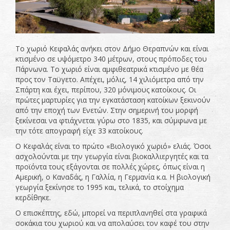
Το χωριό Κεφαλάς ανήκει στον Δήμο Θεραπνών και είναι
κτισμένο σε υψόμετρο 340 μέτρων, στους πρόποδες του
Πάρνωνα. Το χωριό είναι αμφιθεατρικά κτισμένο με θέα
προς τον Ταϋγετο. Απέχει, μόλις, 14 χιλιόμετρα από την
Σπάρτη και έχει, περίπου, 320 μόνιμους κατοίκους. Οι
πρώτες μαρτυρίες για την εγκατάσταση κατοίκων ξεκινούν
από την εποχή των Ενετών. Στην σημερινή του μορφή
ξεκίνεσαι να φτιάχνεται γύρω στο 1835, και σύμφωνα με
την τότε απογραφή είχε 33 κατοίκους.
Ο Κεφαλάς είναι το πρώτο «Βιολογικό χωριό» ελιάς. Όσοι
ασχολούνται με την γεωργία είναι βιοκαλλιεργητές και τα
προϊόντα τους εξάγονται σε πολλές χώρες, όπως είναι η
Αμερική, ο Καναδάς, η Γαλλία, η Γερμανία κ.α. Η βιολογική
γεωργία ξεκίνησε το 1995 και, τελικά, το στοίχημα
κερδίθηκε.
Ο επισκέπτης, εδώ, μπορεί να περιπλανηθεί στα γραφικά
σοκάκια του χωριού και να απολαύσει τον καφέ του στην