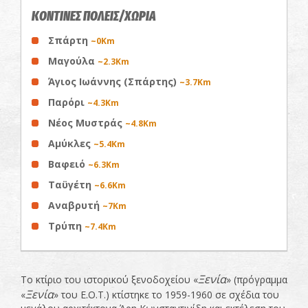
ΚΟΝΤΙΝΕΣ ΠΟΛΕΙΣ/ΧΩΡΙΑ
Σπάρτη
~0Km
Μαγούλα
~2.3Km
Άγιος Ιωάννης (Σπάρτης)
~3.7Km
Παρόρι
~4.3Km
Νέος Μυστράς
~4.8Km
Αμύκλες
~5.4Km
Βαφειό
~6.3Km
Ταϋγέτη
~6.6Km
Αναβρυτή
~7Km
Τρύπη
~7.4Km
Ξενία
Το κτίριο του ιστορικού ξενοδοχείου «
» (πρόγραμμα
Ξενία
«
» του Ε.Ο.Τ.) κτίστηκε το 1959-1960 σε σχέδια του