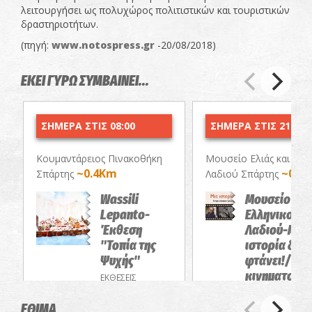
λειτουργήσει ως πολυχώρος πολιτιστικών και τουριστικών
δραστηριοτήτων.
(πηγή:
www.notospress.gr
-20/08/2018)
ΕΚΕΙ ΓΥΡΩ ΣΥΜΒΑΙΝΕΙ...
ΣΗΜΕΡΑ ΣΤΙΣ 08:00
ΣΗΜΕΡΑ ΣΤΙΣ 21:00
Κουμαντάρειος Πινακοθήκη
Μουσείο Ελιάς και Ελλ
~0.4Km
~0.5
Σπάρτης
Λαδιού Σπάρτης
Wassili
Μουσείο Ελιά
Lepanto-
Ελληνικού
Έκθεση
Λαδιού-Μια
"Τοπία της
ιστορία δεν
Ψυχής"
φτάνει!/Θερ
κινηματογρ
ΕΚΘΕΣΕΙΣ
αφιέρωμα
ΕΘΙΜΑ
ΠΡΟΒΟΛΕΣ ΤΑΙΝ