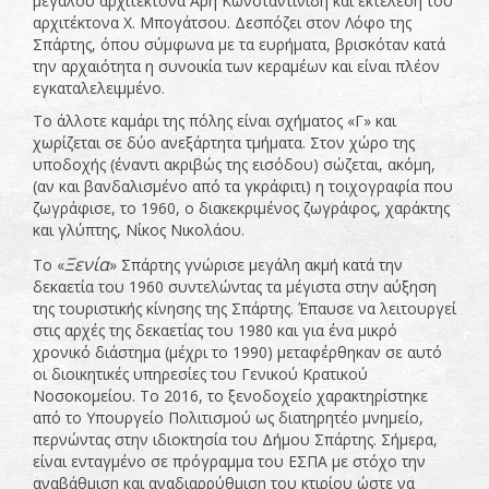
μεγάλου αρχιτέκτονα Άρη Κωνσταντινίδη και εκτέλεση του
αρχιτέκτονα Χ. Μπογάτσου. Δεσπόζει στον Λόφο της
Σπάρτης, όπου σύμφωνα με τα ευρήματα, βρισκόταν κατά
την αρχαιότητα η συνοικία των κεραμέων και είναι πλέον
εγκαταλελειμμένο.
Το άλλοτε καμάρι της πόλης είναι σχήματος «Γ» και
χωρίζεται σε δύο ανεξάρτητα τμήματα. Στον χώρο της
υποδοχής (έναντι ακριβώς της εισόδου) σώζεται, ακόμη,
(αν και βανδαλισμένο από τα γκράφιτι) η τοιχογραφία που
ζωγράφισε, το 1960, ο διακεκριμένος ζωγράφος, χαράκτης
και γλύπτης, Νίκος Νικολάου.
Ξενία
Το «
» Σπάρτης γνώρισε μεγάλη ακμή κατά την
δεκαετία του 1960 συντελώντας τα μέγιστα στην αύξηση
της τουριστικής κίνησης της Σπάρτης. Έπαυσε να λειτουργεί
στις αρχές της δεκαετίας του 1980 και για ένα μικρό
χρονικό διάστημα (μέχρι το 1990) μεταφέρθηκαν σε αυτό
οι διοικητικές υπηρεσίες του Γενικού Κρατικού
Νοσοκομείου. Το 2016, το ξενοδοχείο χαρακτηρίστηκε
από το Υπουργείο Πολιτισμού ως διατηρητέο μνημείο,
περνώντας στην ιδιοκτησία του Δήμου Σπάρτης. Σήμερα,
είναι ενταγμένο σε πρόγραμμα του ΕΣΠΑ με στόχο την
αναβάθμιση και αναδιαρρύθμιση του κτιρίου ώστε να