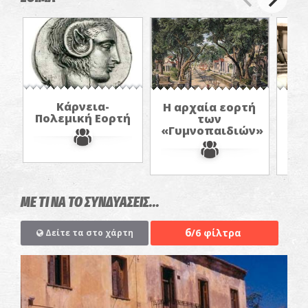
Κάρνεια-
Η αρχαία εορτή
Πολεμική Εορτή
των
γυ
«Γυμνοπαιδιών»
αρ
ΜΕ ΤΙ ΝΑ ΤΟ ΣΥΝΔΥΑΣΕΙΣ...
6
/6 φίλτρα
Δείτε τα στο χάρτη