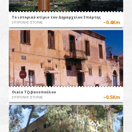
Το ιστορικό κτίριο του Δημαρχείου Σπάρτης
~0.4Km
ΣΥΓΧΡΟΝΗΣ ΙΣΤΟΡΙΑΣ
Οικία Τζιβανοπούλου
~0.5Km
ΣΥΓΧΡΟΝΗΣ ΙΣΤΟΡΙΑΣ