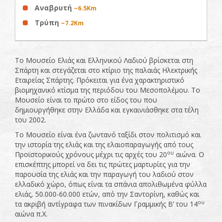
Αναβρυτή
~6.5Km
Τρύπη
~7.2Km
Το Μουσείο Ελιάς και Ελληνικού Λαδιού βρίσκεται στη
Σπάρτη και στεγάζεται στο κτίριο της παλαιάς Ηλεκτρικής
Εταιρείας Σπάρτης. Πρόκειται για ένα χαρακτηριστικό
βιομηχανικό κτίσμα της περιόδου του Μεσοπολέμου. Το
Μουσείο είναι το πρώτο στο είδος του που
δημιουργήθηκε στην Ελλάδα και εγκαινιάσθηκε στα τέλη
του 2002.
Το Μουσείο είναι ένα ζωντανό ταξίδι στον πολιτισμό και
την ιστορία της ελιάς και της ελαιοπαραγωγής από τους
ου
Προϊστορικούς χρόνους μέχρι τις αρχές του 20
αιώνα. Ο
επισκέπτης μπορεί να δει τις πρώτες μαρτυρίες για την
παρουσία της ελιάς και την παραγωγή του λαδιού στον
ελλαδικό χώρο, όπως είναι τα σπάνια απολιθωμένα φύλλα
ελιάς, 50.000-60.000 ετών, από την Σαντορίνη, καθώς και
ου
τα ακριβή αντίγραφα των πινακίδων Γραμμικής Β’ του 14
αιώνα π.Χ.