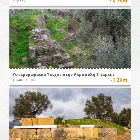
~0.7Km
ΜΟΥΣΕΙΑ
Υστερορωμαϊκό Τείχος στην Ακρόπολη Σπάρτης
~1.2Km
ΑΡΧΑΙΟΙ ΧΡΟΝΟΙ