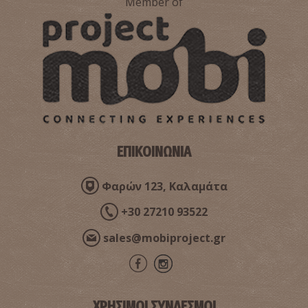
Member of
Ιερό της Αθηνάς Χαλκιοίκου
~1.4Km
ΑΡΧΑΙΟΙ ΧΡΟΝΟΙ
ΕΠΙΚΟΙΝΩΝΙΑ
Φαρών 123, Καλαμάτα
+30 27210 93522
sales@mobiproject.gr
Δίκογχο Οικοδόμημα στην Ακρόπολη Σπάρτης
~1.4Km
ΒΥΖΑΝΤΙΟ
ΧΡΗΣΙΜΟΙ ΣΥΝΔΕΣΜΟΙ