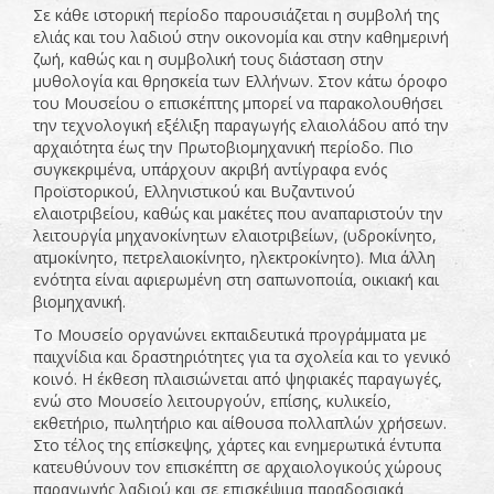
Σε κάθε ιστορική περίοδο παρουσιάζεται η συμβολή της
ελιάς και του λαδιού στην οικονομία και στην καθημερινή
ζωή, καθώς και η συμβολική τους διάσταση στην
μυθολογία και θρησκεία των Ελλήνων. Στον κάτω όροφο
του Μουσείου ο επισκέπτης μπορεί να παρακολουθήσει
την τεχνολογική εξέλιξη παραγωγής ελαιολάδου από την
αρχαιότητα έως την Πρωτοβιομηχανική περίοδο. Πιο
συγκεκριμένα, υπάρχουν ακριβή αντίγραφα ενός
Προϊστορικού, Ελληνιστικού και Βυζαντινού
ελαιοτριβείου, καθώς και μακέτες που αναπαριστούν την
λειτουργία μηχανοκίνητων ελαιοτριβείων, (υδροκίνητο,
ατμοκίνητο, πετρελαιοκίνητο, ηλεκτροκίνητο). Μια άλλη
ενότητα είναι αφιερωμένη στη σαπωνοποιία, οικιακή και
βιομηχανική.
Το Μουσείο οργανώνει εκπαιδευτικά προγράμματα με
παιχνίδια και δραστηριότητες για τα σχολεία και το γενικό
κοινό. Η έκθεση πλαισιώνεται από ψηφιακές παραγωγές,
ενώ στο Μουσείο λειτουργούν, επίσης, κυλικείο,
εκθετήριο, πωλητήριο και αίθουσα πολλαπλών χρήσεων.
Στο τέλος της επίσκεψης, χάρτες και ενημερωτικά έντυπα
κατευθύνουν τον επισκέπτη σε αρχαιολογικούς χώρους
παραγωγής λαδιού και σε επισκέψιμα παραδοσιακά