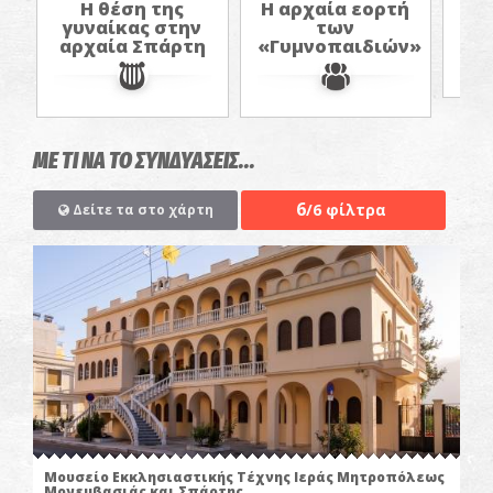
Η θέση της
Η αρχαία εορτή
Πο
γυναίκας στην
των
αρχαία Σπάρτη
«Γυμνοπαιδιών»
ΜΕ ΤΙ ΝΑ ΤΟ ΣΥΝΔΥΑΣΕΙΣ...
6
/6 φίλτρα
Δείτε τα στο χάρτη
Μουσείο Εκκλησιαστικής Τέχνης Ιεράς Μητροπόλεως
Μονεμβασιάς και Σπάρτης