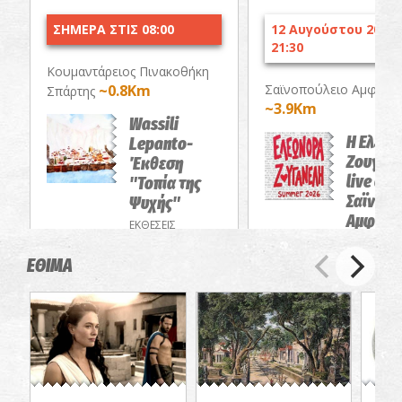
ΣΗΜΕΡΑ ΣΤΙΣ 08:00
12 Αυγούστου 2026 
21:30
Κουμαντάρειος Πινακοθήκη
~0.8Km
Σαϊνοπούλειο Αμφιθέα
Σπάρτης
~3.9Km
Wassili
Η Ελεω
Lepanto-
Ζουγαν
Έκθεση
live στο
"Τοπία της
Σαϊνοπο
Ψυχής"
Αμφιθέ
ΕΚΘΕΣΕΙΣ
ΣΥΝΑΥΛΙΕΣ
ΕΘΙΜΑ