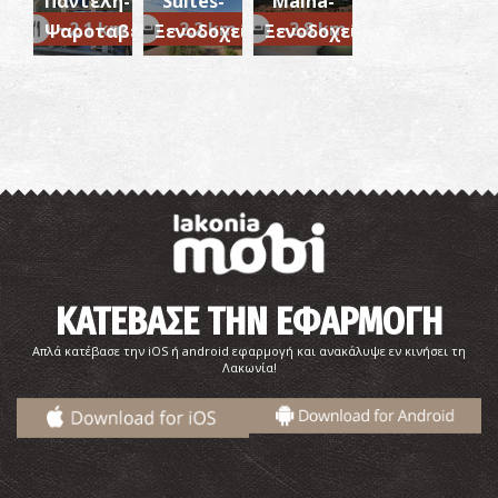
Παντελή-
Suites-
Maina-
~2.1 km
~2.2 km
~2.8 km
Ψαροταβέρνα
Ξενοδοχείο
Ξενοδοχείο
Παραλία Διρού
~4.3Km
ΠΑΡΑΛΙΕΣ
ΚΑΤΕΒΑΣΕ ΤΗΝ ΕΦΑΡΜΟΓΗ
Απλά κατέβασε την iOS ή android εφαρμογή και ανακάλυψε εν κινήσει τη
Λακωνία!