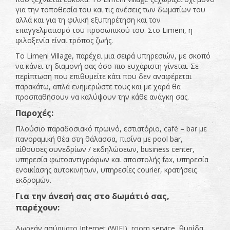
για την τοποθεσία του και τις ανέσεις των δωματίων του
αλλά και για τη φιλική εξυπηρέτηση και τον
επαγγελματισμό του προσωπικού του. Στο Limeni, η
φιλοξενία είναι τρόπος ζωής.
To Limeni Village, παρέχει μια σειρά υπηρεσιών, με σκοπό
να κάνει τη διαμονή σας όσο πιο ευχάριστη γίνεται. Σε
περίπτωση που επιθυμείτε κάτι που δεν αναφέρεται
παρακάτω, απλά ενημερώστε τους και με χαρά θα
προσπαθήσουν να καλύψουν την κάθε ανάγκη σας.
Παροχές:
Πλούσιο παραδοσιακό πρωινό, εστιατόριο, café – bar με
πανοραμική θέα στη θάλασσα, πισίνα με pool bar,
αίθουσες συνεδρίων / εκδηλώσεων, business center,
υπηρεσία φωτοαντιγράφων και αποστολής fax, υπηρεσία
ενοικίασης αυτοκινήτων, υπηρεσίες courier, κρατήσεις
εκδρομών.
Για την άνεσή σας στο δωμάτιό σας,
παρέχουν:
Δωρεάν ασύρματο Internet (WIFI), room service, θυρίδα