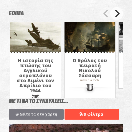
ΕΘΙΜΑ
Ο θρύλος του
Α
Η ιστορία της
πειρατή
τ
πτώσης του
Νικολού
Αγγλικού
Σάσσαρη
αεροπλάνου
στο Λιμένι τον
messinia.mobi
Απρίλιο του
1944.
ΜΕ ΤΙ ΝΑ ΤΟ ΣΥΝΔΥΑΣΕΙΣ...
9
/9 φίλτρα
Δείτε τα στο χάρτη