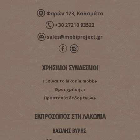
Φαρών 123, Καλαμάτα
+30 27210 93522
Σπήλαιο Διρού
~4.6Km
messinia.mobi::Κορυφαίοι προορισμοί
sales@mobiproject.gr
ΧΡΗΣΙΜΟΙ ΣΥΝΔΕΣΜΟΙ
Τί είναι το lakonia.mobi;
Όροι χρήσης
Προστασία δεδομένων
Νεολιθικό Μουσείο Διρού
~4.7Km
ΜΟΥΣΕΙΑ
ΕΚΠΡΟΣΩΠΟΣ ΣΤΗ ΛΑΚΩΝΙΑ
ΒΑΣΙΛΗΣ ΒΥΡΗΣ