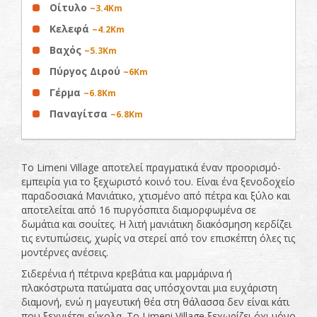
Οίτυλο
~3.4Km
Κελεφά
~4.2Km
Βαχός
~5.3Km
Πύργος Διρού
~6Km
Γέρμα
~6.8Km
Παναγίτσα
~6.8Km
Το Limeni Village αποτελεί πραγματικά έναν προορισμό-
εμπειρία για το ξεχωριστό κοινό του. Είναι ένα ξενοδοχείο
παραδοσιακά Μανιάτικο, χτισμένο από πέτρα και ξύλο και
αποτελείται από 16 πυργόσπιτα διαμορφωμένα σε
δωμάτια και σουίτες. Η λιτή μανιάτικη διακόσμηση κερδίζει
τις εντυπώσεις, χωρίς να στερεί από τον επισκέπτη όλες τις
μοντέρνες ανέσεις.
Σιδερένια ή πέτρινα κρεβάτια και μαρμάρινα ή
πλακόστρωτα πατώματα σας υπόσχονται μια ευχάριστη
διαμονή, ενώ η μαγευτική θέα στη θάλασσα δεν είναι κάτι
που ξεχνιέται εύκολα. Το Limeni Village ξεχωρίζει όχι μόνο