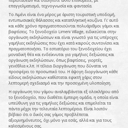
περιστάσεων και οτιδήποτε άλλο επιθυμείτε, με
επαγγελματισμό, τεχνογνωσία και φαντασία.
To Λιμένι είναι ένα μέρος με άριστη τουριστική υποδομή,
εντυπωσιακές θάλασσες και καταπληκτική κουζίνα. Γι’ αυτό
και κάθε χρόνο πραγματοποιούνται πολυάριθμοι γάμοι και
βαφτίσεις. Το ξενοδοχείο Limeni Village, ειδικεύεται στην
οργάνωση εκδηλώσεων και είναι γνωστό για τις υπέροχες
γαμήλιες εκδηλώσεις που έχει κατά καιρούς συντονίσει και
πραγματοποιήσει. Το εστιατόριο του ξενοδοχείου έχει
μοναδική θέα και ενδείκνυται για γαμήλιες δεξιώσεις και
οργάνωση εκδηλώσεων, όπως βαφτίσεις, γιορτές,
γενέθλια κ.λπ. Η τέλεια διοργάνωση που δύναται να
προσφέρει το προσωπικό του. Η άψογη διοργάνωση κάθε
είδους εκδηλώσεων καθίσταται εφικτή χάρις στον
λεπτομερή σχεδιασμό και την προσεγμένη υλοποίηση.
Η οργάνωση του γάμου αναλαμβάνεται εξ ολοκλήρου από
το ξενοδοχείο, που διαθέτει έμπειρη ομάδα, η οποία είναι
υπεύθυνη για τις γαμήλιες δεξιώσεις και επιμελείται τα
πάντα μέχρι την τελευταία λεπτομέρεια. Είναι λοιπόν
βέβαιο ότι ο δικός σας γάμος προβλέπεται
αξιομνημόνευτος, όχι μόνο για εσάς, αλλά και για τους
καλεσμένους σας.