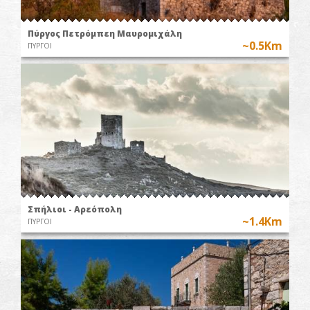
Πύργος Πετρόμπεη Μαυρομιχάλη
~0.5Km
ΠΥΡΓΟΙ
Σπήλιοι - Αρεόπολη
~1.4Km
ΠΥΡΓΟΙ