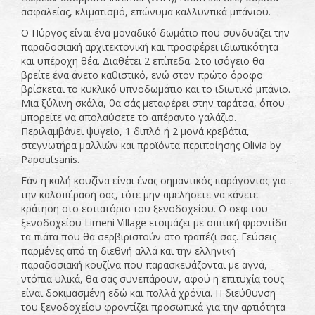
ασφαλείας, κλιματισμό, επώνυμα καλλυντικά μπάνιου.
Ο Πύργος είναι ένα μοναδικό δωμάτιο που συνδυάζει την
παραδοσιακή αρχιτεκτονική και προσφέρει ιδιωτικότητα
και υπέροχη θέα. Διαθέτει 2 επίπεδα. Στο ισόγειο θα
βρείτε ένα άνετο καθιστικό, ενώ στον πρώτο όροφο
βρίσκεται το κυκλικό υπνοδωμάτιο και το ιδιωτικό μπάνιο.
Μια ξύλινη σκάλα, θα σάς μεταφέρει στην ταράτσα, όπου
μπορείτε να απολαύσετε το απέραντο γαλάζιο.
Περιλαμβάνει ψυγείο, 1 διπλό ή 2 μονά κρεβάτια,
στεγνωτήρα μαλλιών και προϊόντα περιποίησης Olivia by
Papoutsanis.
Eάν η καλή κουζίνα είναι ένας σημαντικός παράγοντας για
την καλοπέρασή σας, τότε μην αμελήσετε να κάνετε
κράτηση στο εστιατόριο του ξενοδοχείου. O σεφ του
ξενοδοχείου Limeni Village ετοιμάζει με σπιτική φροντίδα
τα πιάτα που θα σερβιριστούν στο τραπέζι σας. Γεύσεις
παρμένες από τη διεθνή αλλά και την ελληνική
παραδοσιακή κουζίνα που παρασκευάζονται με αγνά,
ντόπια υλικά, θα σας συνεπάρουν, αφού η επιτυχία τους
είναι δοκιμασμένη εδώ και πολλά χρόνια. H διεύθυνση
του ξενοδοχείου φροντίζει προσωπικά για την αρτιότητα