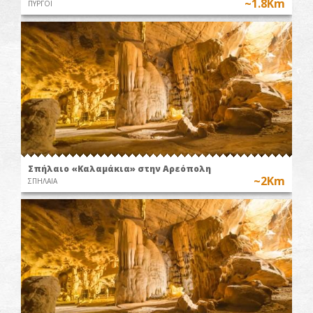
~1.8Km
ΠΥΡΓΟΙ
Σπήλαιο «Καλαμάκια» στην Αρεόπολη
~2Km
ΣΠΗΛΑΙΑ