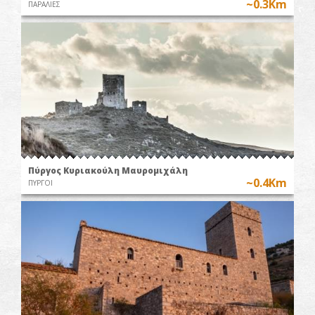
~0.3Km
ΠΑΡΑΛΙΕΣ
Πύργος Κυριακούλη Μαυρομιχάλη
~0.4Km
ΠΥΡΓΟΙ