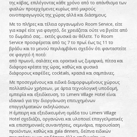
της κάβας, επιλέγοντας κάθε χρόνο από το απάνθισμα των
φιαλών προερχόμενες κυρίως από μικρούς
οινοπαραγωγούς της χώρας αλλά και διάσημους.
Mε το πλήρες και τέλεια οργανωμένο Room Service, είτε
για καφέ είτε για φαγητό, δε χρειάζεται ούτε να βγείτε από
το δωμάτιό σας… εκτός φυσικά αν θέλετε. To Room
Service προσφέρεται από τις 7 το πρωί έως τις 11 το
βράδυ και το μενού περιλαμβάνει σχεδόν ότι φανταστείτε
σε φαγητό ή ποτό:
από πρωινό, σαλάτες και ορεκτικά ως ζυμαρικά, πίτσα και
διάφορα κρέατα της ώρας, καθώς και φυσικά
διάφορους καφέδες, cocktails, κρασιά και σαμπάνιες.
Με προσεγμένους και ειδικά διαμορφωμένους χώρους
πολλαπλών χρήσεων, με άρτια τεχνολογική υποδομή,
εμπειρία και εξειδίκευση, το Limeni Village Hotel είναι
ιδανικό για την διοργάνωση επιτυχημένων
επαγγελματικών εκδηλώσεων.
Η έμπειρη και εξειδικευμένη ομάδα του Limeni Village
Hotel σχεδιάζει, οργανώνει και υλοποιεί επαγγελματικές
και επιστημονικές συναντήσεις, σεμινάρια, παρουσίαση
προϊόντων, καθώς και gala dinners, δείπνα ειδικών