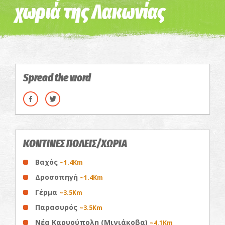
χωριά της Λακωνίας
Spread the word
ΚΟΝΤΙΝΕΣ ΠΟΛΕΙΣ/ΧΩΡΙΑ
Βαχός
~1.4Km
Δροσοπηγή
~1.4Km
Γέρμα
~3.5Km
Παρασυρός
~3.5Km
Νέα Καρυούπολη (Μινιάκοβα)
~4.1Km