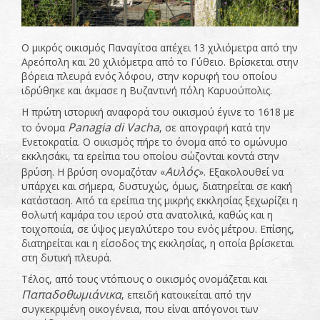
Ο μικρός οικισμός Παναγίτσα απέχει 13 χιλιόμετρα από την
Αρεόπολη και 20 χιλιόμετρα από το Γύθειο. Βρίσκεται στην
βόρεια πλευρά ενός λόφου, στην κορυφή του οποίου
ιδρύθηκε και άκμασε η Βυζαντινή πόλη Καρυούπολις.
Η πρώτη ιστορική αναφορά του οικισμού έγινε το 1618 με
Panagia
di
Vacha
το όνομα
, σε απογραφή κατά την
Ενετοκρατία. Ο οικισμός πήρε το όνομα από το ομώνυμο
εκκλησάκι, τα ερείπια του οποίου σώζονται κοντά στην
Αυλός
βρύση. Η βρύση ονομαζόταν «
». Εξακολουθεί να
υπάρχει και σήμερα, δυστυχώς, όμως, διατηρείται σε κακή
κατάσταση. Από τα ερείπια της μικρής εκκλησίας ξεχωρίζει η
θολωτή καμάρα του ιερού στα ανατολικά, καθώς και η
τοιχοποιία, σε ύψος μεγαλύτερο του ενός μέτρου. Επίσης,
διατηρείται και η είσοδος της εκκλησίας, η οποία βρίσκεται
στη δυτική πλευρά.
Τέλος, από τους ντόπιους ο οικισμός ονομάζεται και
Παπαδοθωμιάνικα
, επειδή κατοικείται από την
συγκεκριμένη οικογένεια, που είναι απόγονοι των