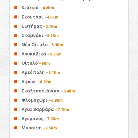
Κελεφά
~4.8Km
Σκουτάρι
~4.8Km
Σωτήρας
~5.1Km
Σκαμνάκι
~5.1Km
Νέο Οίτυλο
~5.3Km
Λουκάδικα
~5.7Km
Οίτυλο
~6Km
Αρεόπολη
~6.1Km
Λιμένι
~6.2Km
Σκαλτσοτιάνικα
~6.4Km
Φλομοχώρι
~6.9Km
Αγία Βαρβάρα
~7.1Km
Αγερανός
~7.3Km
Μυρσίνη
~7.5Km