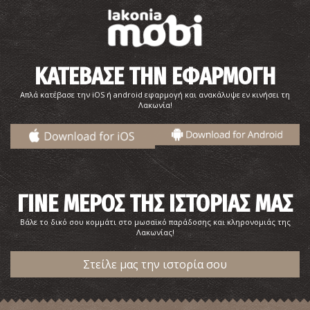
ΚΑΤΕΒΑΣΕ ΤΗΝ ΕΦΑΡΜΟΓΗ
Απλά κατέβασε την iOS ή android εφαρμογή και ανακάλυψε εν κινήσει τη
Λακωνία!
ΓΙΝΕ ΜΕΡΟΣ ΤΗΣ ΙΣΤΟΡΙΑΣ ΜΑΣ
Βάλε το δικό σου κομμάτι στο μωσαϊκό παράδοσης και κληρονομιάς της
Λακωνίας!
Στείλε μας την ιστορία σου