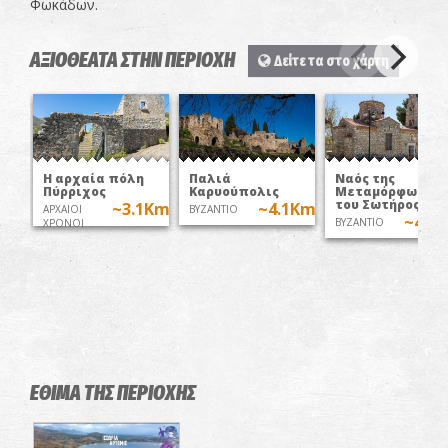
Φωκάδων.
ΑΞΙΟΘΕΑΤΑ ΣΤΗΝ ΠΕΡΙΟΧΗ
Δείτε τα στο χάρτη
Η αρχαία πόλη
Παλιά
Ναός της
Πύρριχος
Καρυούπολις
Μεταμόρφωσης
του Σωτήρος
~3.1Km
~4.1Km
ΑΡΧΑΙΟΙ
ΒΥΖΑΝΤΙΟ
~4.9
ΒΥΖΑΝΤΙΟ
ΧΡΟΝΟΙ
ΕΘΙΜΑ ΤΗΣ ΠΕΡΙΟΧΗΣ