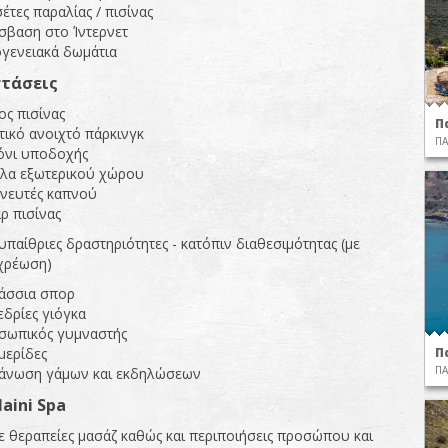
έτες παραλίας / πισίνας
σβαση στο Ίντερνετ
γενειακά δωμάτια
τάσεις
ς πισίνας
Π
τικό ανοιχτό πάρκινγκ
ΠΑ
όνι υποδοχής
πλα εξωτερικού χώρου
χνευτές καπνού
ρ πισίνας
παίθριες δραστηριότητες - κατόπιν διαθεσιμότητας (με
χρέωση)
άσσια σπορ
δρίες γιόγκα
σωπικός γυμναστής
Π
μερίδες
ΠΑ
άνωση γάμων και εκδηλώσεων
aini Spa
 θεραπείες μασάζ καθώς και περιποιήσεις προσώπου και