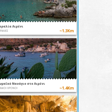
αραλία Λιμένι
~1.3Km
ΡΑΛΙΕΣ
ωμαϊκό Ναυάγιο στο Λιμένι
~1.4Km
ΧΑΙΟΙ ΧΡΟΝΟΙ