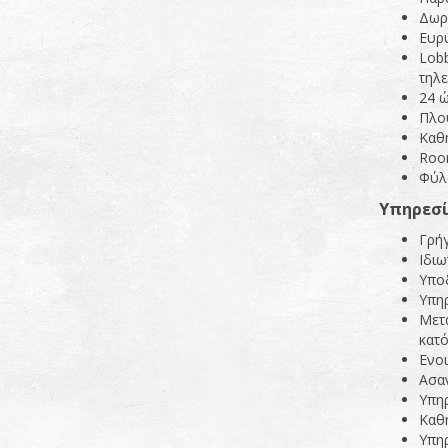
Δωρε
Ευρ
Lobb
τηλ
24 
Πλο
Καθ
Roo
Φύλ
Υ
π
ηρεσ
Γρήγ
Ιδιω
Υποδ
Υπη
Μετ
κατό
Ενοι
Ασα
Υπη
Καθ
Υπη