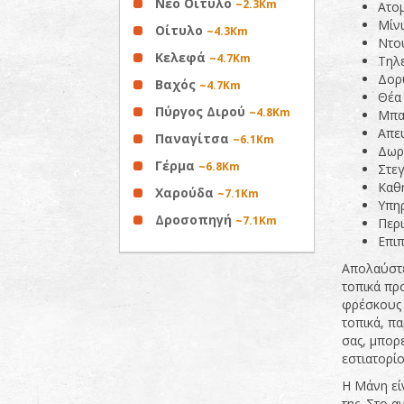
Νέο Οίτυλο
~2.3Km
Ατομ
Μίνι
Οίτυλο
~4.3Km
Ντο
Κελεφά
~4.7Km
Τηλ
Δορ
Βαχός
~4.7Km
Θέα
Πύργος Διρού
~4.8Km
Μπα
Απε
Παναγίτσα
~6.1Km
Δωρε
Γέρμα
~6.8Km
Στε
Καθ
Χαρούδα
~7.1Km
Υπη
Δροσοπηγή
~7.1Km
Περι
Επιπ
Απολαύστε
τοπικά προ
φρέσκους 
τοπικά, πα
σας, μπορ
εστιατορίο
Η Μάνη είν
της. Στο 