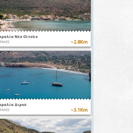
αραλία Νέο Οίτυλο
~2.8Km
ΡΑΛΙΕΣ
αραλία Διρού
~3.1Km
ΡΑΛΙΕΣ