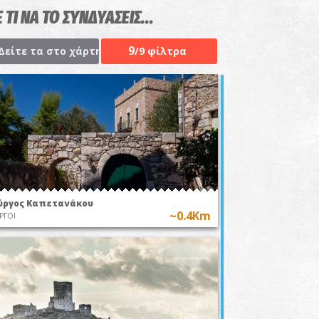
 ΤΙ ΝΑ ΤΟ ΣΥΝΔΥΑΣΕΙΣ...
9
Δείτε τα στο χάρτη
/9 φίλτρα
ύργος Καπετανάκου
~0.4Km
ΡΓΟΙ