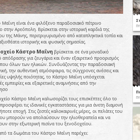
Σ
 Μαΐνη είναι ένα φιλόξενο παραδοσιακό πέτρινο
ΠΥ
ο στην Αρεόπολη. Βρίσκεται στην ιστορική καρδιά της
υ της Μάνης, περιτριγυρισμένο από καταπληκτικά τοπία και
αξιοθέατα ιστορικής και φυσικής σημασίας.
οχείο Κάστρο Μαΐνη
βρίσκεται σε ένα μοναδικό
 απόδρασης για ζευγάρια και έναν εξαιρετικό προορισμός
που όλων των ηλικιών. Συνδυάζοντας την παραδοσιακή
ική, την αυθεντική ατμόσφαιρα, τις σύγχρονες ανέσεις και
σίες υψηλής ποιότητας, το Κάστρο Μαΐνη υπόσχεται
ς εμπειρίες και εξαιρετικές αναμνήσεις από την
ησο
Π
ΠΥ
χείο Κάστρο Μαΐνη καλωσορίζει τους επισκέπτες όλο το
προσφέρει τις ιδανικές εγκαταστάσεις για μια άνετη διαμονή
ποτε εποχή. Στις ζεστές καλοκαιρινές μέρες, οι πελάτες του
ου μπορούν να απολαύσουν την ηλιοθεραπεία και να
υν στην εξωτερική πισίνα του ξενοδοχείου.
από τα δωμάτια του Κάστρο Μαΐνη παρέχει: