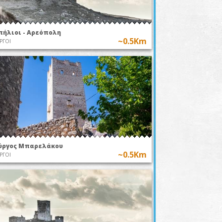
πήλιοι - Αρεόπολη
~0.5Km
ΡΓΟΙ
ύργος Μπαρελάκου
~0.5Km
ΡΓΟΙ