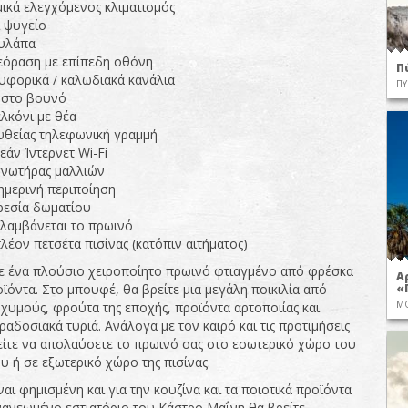
ικά ελεγχόμενος κλιματισμός
 ψυγείο
υλάπα
εόραση με επίπεδη οθόνη
Π
υφορικά / καλωδιακά κανάλια
ΠΥ
 στο βουνό
λκόνι με θέα
υθείας τηλεφωνική γραμμή
άν Ίντερνετ Wi-Fi
γνωτήρας μαλλιών
ημερινή περιποίηση
ρεσία δωματίου
λαμβάνεται το πρωινό
λέον πετσέτα πισίνας (κατόπιν αιτήματος)
 ένα πλούσιο χειροποίητο πρωινό φτιαγμένο από φρέσκα
Α
«
ϊόντα. Στο μπουφέ, θα βρείτε μια μεγάλη ποικιλία από
ΜΟ
χυμούς, φρούτα της εποχής, προϊόντα αρτοποιίας και
ραδοσιακά τυριά. Ανάλογα με τον καιρό και τις προτιμήσεις
είτε να απολαύσετε το πρωινό σας στο εσωτερικό χώρο του
υ ή σε εξωτερικό χώρο της πισίνας.
αι φημισμένη και για την κουζίνα και τα ποιοτικά προϊόντα
ανανεωμένο εστιατόριο του Κάστρο Μαΐνη θα βρείτε