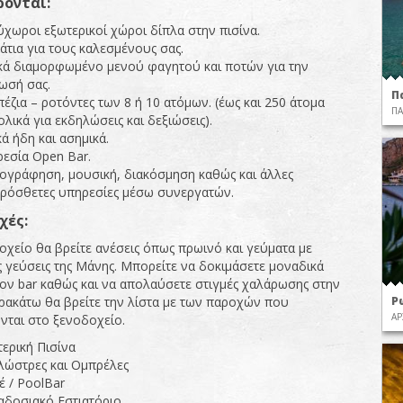
ονται:
χωροι εξωτερικοί χώροι δίπλα στην πισίνα.
τια για τους καλεσμένους σας.
κά διαμορφωμένο μενού φαγητού και ποτών για την
ωσή σας.
Π
έζια – ροτόντες των 8 ή 10 ατόμων. (έως και 250 άτομα
ΠΑ
λικά για εκδηλώσεις και δεξιώσεις).
ά ήδη και ασημικά.
εσία Open Bar.
ογράφηση, μουσική, διακόσμηση καθώς και άλλες
πρόσθετες υπηρεσίες μέσω συνεργατών.
χές:
οχείο θα βρείτε ανέσεις όπως πρωινό και γεύματα με
ς γεύσεις της Μάνης. Μπορείτε να δοκιμάσετε μοναδικά
στον bar καθώς και να απολαύσετε στιγμές χαλάρωσης στην
Ρ
αρακάτω θα βρείτε την λίστα με των παροχών που
ΑΡ
ται στο ξενοδοχείο.
ερική Πισίνα
λώστρες και Ομπρέλες
 / PoolBar
αδοσιακό Εστιατόριο