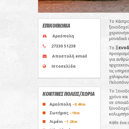
Το Κάστρο
ΕΠΙΚΟΙΝΩΝΙΑ
ξενοδοχεί
χερσονήσο
Αρεόπολη
μοναδικά 
27330 51238
Ξενοδ
Το
προορισμό
Αποστολή email
για ανθρώ
αρχιτεκτον
Ιστοσελίδα
τις υπηρε
χαλαρωτικέ
Πελοπόνν
Το Ξενοδο
ΚΟΝΤΙΝΕΣ ΠΟΛΕΙΣ/ΧΩΡΙΑ
χρόνο και 
σε οποιαδή
Αρεόπολη
~0.4Km
ξενοδοχεί
Σωτήρας
~1Km
κολυμπήσο
Λιμένι
~1.2Km
Κάθε ένα 