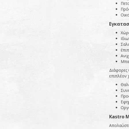
Πετσ
Πρό
Οικο
Εγκατασ
Χώρο
Ιδιω
Σαλ
έπι
Ανι
Μπα
Διάφορες υ
επιπλέον 
Θαλ
Συνε
Προ
Εφη
Οργ
Kastro M
Απολαύστε