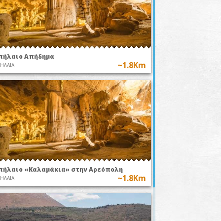
πήλαιο Απήδημα
~1.8Km
ΗΛΑΙΑ
πήλαιο «Καλαμάκια» στην Αρεόπολη
~1.8Km
ΗΛΑΙΑ