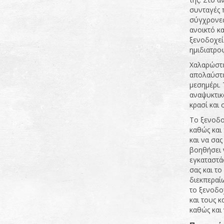
συνταγές 
σύγχρονες 
ανοικτό κα
ξενοδοχείο
ημιδιατρο
Χαλαρώστε 
απολαύστε
μεσημέρι. 
αναψυκτικ
κρασί και 
Tο ξενοδοχ
καθώς και
και να σας
βοηθήσει 
εγκαταστά
σας και τ
διεκπεραί
το ξενοδο
και τους 
καθώς και 