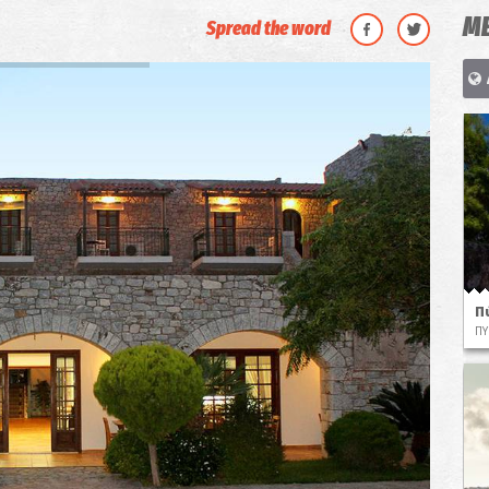
ΜΕ
Spread the word
Π
ΠΥ