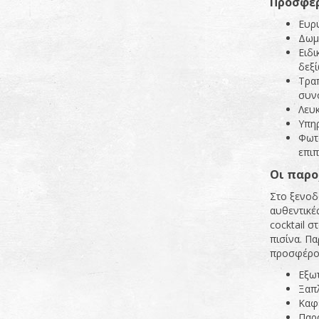
Προσφέρ
Ευρύ
Δωμά
Ειδι
δεξί
Τραπ
συνο
Λευκ
Υπηρ
Φωτ
επι
Οι παρο
Στο ξενοδ
αυθεντικέ
cocktail 
πισίνα. Π
προσφέρον
Εξωτ
Ξαπ
Καφέ
Παρ