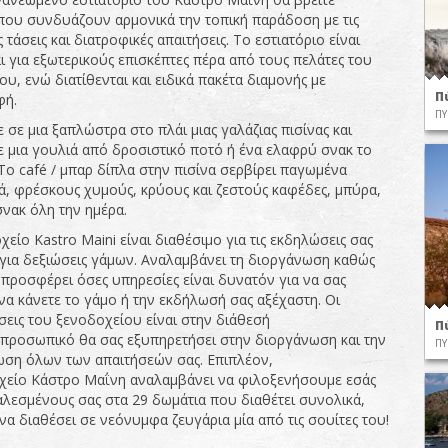
που συνδυάζουν αρμονικά την τοπική παράδοση με τις
τάσεις και διατροφικές απαιτήσεις. Το εστιατόριο είναι
ι για εξωτερικούς επισκέπτες πέρα από τους πελάτες του
υ, ενώ διατίθενται και ειδικά πακέτα διαμονής με
Π
φή.
ΠΥ
σε μια ξαπλώστρα στο πλάι μιας γαλάζιας πισίνας και
 μια γουλιά από δροσιστικό ποτό ή ένα ελαφρύ σνακ το
Το café / μπαρ δίπλα στην πισίνα σερβίρει παγωμένα
ά, φρέσκους χυμούς, κρύους και ζεστούς καφέδες, μπύρα,
σνακ όλη την ημέρα.
είο Kastro Maini είναι διαθέσιμο για τις εκδηλώσεις σας
 για δεξιώσεις γάμων. Αναλαμβάνει τη διοργάνωση καθώς
 προσφέρει όσες υπηρεσίες είναι δυνατόν για να σας
να κάνετε το γάμο ή την εκδήλωσή σας αξέχαστη. Οι
σεις του ξενοδοχείου είναι στην διάθεσή
Π
ο προσωπικό θα σας εξυπηρετήσει στην διοργάνωση και την
ΠΥ
ωση όλων των απαιτήσεών σας. Επιπλέον,
χείο Κάστρο Μαΐνη αναλαμβάνει να φιλοξενήσουμε εσάς
καλεσμένους σας στα 29 δωμάτια που διαθέτει συνολικά,
να διαθέσει σε νεόνυμφα ζευγάρια μία από τις σουίτες του!