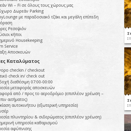
άν Wi – Fi σε όλους τους χώρους μας
ύχωρο Δωρεάν Parking
yLounge με παραδοσιακό τζάκι και μεγάλη επίπεδη
εόραση
ώρες Ρεσεψιόν
Σ
ύσιοι κήποι
ΣΠ
ημερινό Housekeeping
m Service
αξη Αποσκευών
ίες
Καταλύ
μ
ατος
ορο checkin / checkout
τικό check in/ check out
οχή διαθέσιμη 07:00-00:00
ρεσία μεταφοράς αποσκευών
αφορά από / προς το αεροδρόμιο (επιπλέον χρέωση –
πιν αιτήματος)
Σ
κίαση αυτοκινήτου (εξωτερική υπηρεσία)
ΣΠ
νσέρ
ρεσία πλυντηρίου & σιδερώματος (επιπλέον χρέωση)
ημερινή υπηρεσία καθαρισμού
ρεσία αφύπνισης