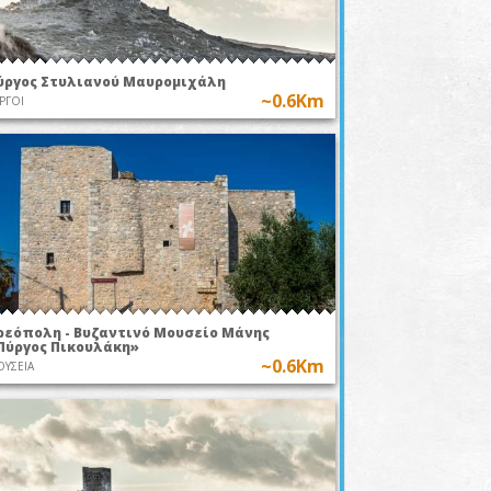
ύργος Στυλιανού Μαυρομιχάλη
~0.6Km
ΡΓΟΙ
ρεόπολη - Βυζαντινό Μουσείο Μάνης
Πύργος Πικουλάκη»
~0.6Km
ΥΣΕΙΑ