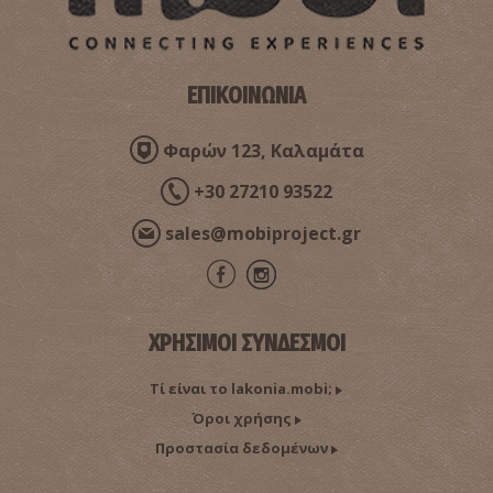
Ναός της Μεταμόρφωσης του Σωτήρος
~3.8Km
ΒΥΖΑΝΤΙΟ
ΕΠΙΚΟΙΝΩΝΙΑ
Φαρών 123, Καλαμάτα
+30 27210 93522
sales@mobiproject.gr
Παραλία Διρού
~4.2Km
ΠΑΡΑΛΙΕΣ
ΧΡΗΣΙΜΟΙ ΣΥΝΔΕΣΜΟΙ
Τί είναι το lakonia.mobi;
Όροι χρήσης
Προστασία δεδομένων