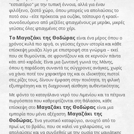
"εστιατόριο" με την τυπική έννοια, αλλά για έναν
φιλόξενο, ζεστό χώρο, όπου μπορείς να απολαύσεις το
ποτό σου –είτε πρόκειται για ουζάκι, τσίπουρο ή κρασί–
συνοδευόμενο από μεζέδες φτιαγμένους με μεράκι, μικρές
γεύσεις όλες φτιαγμένες στο χέρι.
Το Μαγαζάκι της Θοδώρας
είναι ένα μέρος όπου ο
χρόνος κυλά πιο αργά, οι γεύσεις έχουν ιστορία και κάθε
επίσκεψη μοιάζει λίγο με επιστροφή στα γνώριμα – εκεί
που σε θυμούνται, σε φροντίζουν και σε κερνούν πάντα
κάτι από καρδιάς. Είναι μια ζωντανή γωνιά της Μάνης,
όπου η παράδοση συναντά τις σύγχρονες ανάγκες, χωρίς
να χάνει ποτέ τον χαρακτήρα της και οι ιδιοκτήτες πιστοί
στις ρίζες τους, δίνουν έμφαση στην ποιότητα, τη φιλική
εξυπηρέτηση και τη διαχρονική αίσθηση αυθεντικότητας.
Με φόντο το καταγάλανο νερό του Λιμενίου και τα πέτρινα
πυργόσπιτα που καθρεφτίζονται στη θάλασσα, κάθε
Μαγαζάκι της Θοδώρας
επίσκεψη στο
είναι μια
Μαγαζάκι της
εμπειρία που μένει αξέχαστη.
Θοδώρας.
Ένα γευστικό καταφύγιο, ανοιχτό από το
πρωί ως το βράδυ, που σε καλεί να χαλαρώσεις, να
απολαύσεις και να συνδεθείς με την ουσία της μανιάτικης