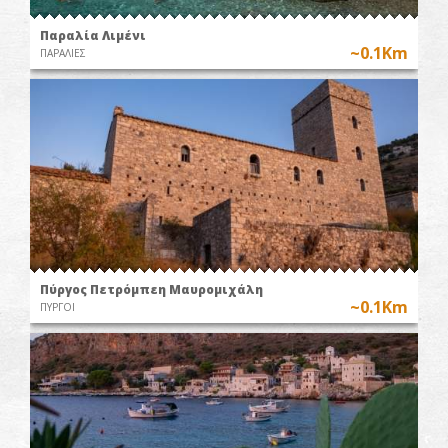
Παραλία Λιμένι
~0.1Km
ΠΑΡΑΛΙΕΣ
Πύργος Πετρόμπεη Μαυρομιχάλη
~0.1Km
ΠΥΡΓΟΙ