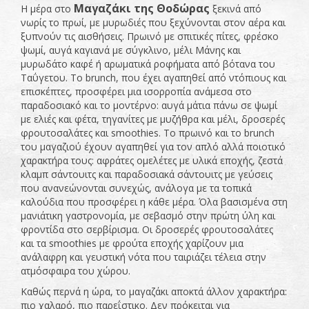
Μαγαζάκι της Θοδώρας
Η μέρα στο
ξεκινά από
νωρίς το πρωί, με μυρωδιές που ξεχύνονται στον αέρα και
ξυπνούν τις αισθήσεις. Πρωινό με σπιτικές πίτες, φρέσκο
ψωμί, αυγά καγιανά με σύγκλινο, μέλι Μάνης και
μυρωδάτο καφέ ή αρωματικά ροφήματα από βότανα του
Ταΰγετου. Το brunch, που έχει αγαπηθεί από ντόπιους και
επισκέπτες, προσφέρει μια ισορροπία ανάμεσα στο
παραδοσιακό και το μοντέρνο: αυγά μάτια πάνω σε ψωμί
με ελιές και φέτα, τηγανίτες με μυζήθρα και μέλι, δροσερές
φρουτοσαλάτες και smoothies. Το πρωινό και το brunch
του μαγαζιού έχουν αγαπηθεί για τον απλό αλλά ποιοτικό
χαρακτήρα τους: αφράτες ομελέτες με υλικά εποχής, ζεστά
κλαμπ σάντουιτς και παραδοσιακά σάντουιτς με γεύσεις
που ανανεώνονται συνεχώς, ανάλογα με τα τοπικά
καλούδια που προσφέρει η κάθε μέρα. Όλα βασισμένα στη
μανιάτικη γαστρονομία, με σεβασμό στην πρώτη ύλη και
φροντίδα στο σερβίρισμα. Οι δροσερές φρουτοσαλάτες
και τα smoothies με φρούτα εποχής χαρίζουν μια
ανάλαφρη και γευστική νότα που ταιριάζει τέλεια στην
ατμόσφαιρα του χώρου.
Καθώς περνά η ώρα, το μαγαζάκι αποκτά άλλον χαρακτήρα:
πιο χαλαρό, πιο παρεΐστικο. Δεν πρόκειται για