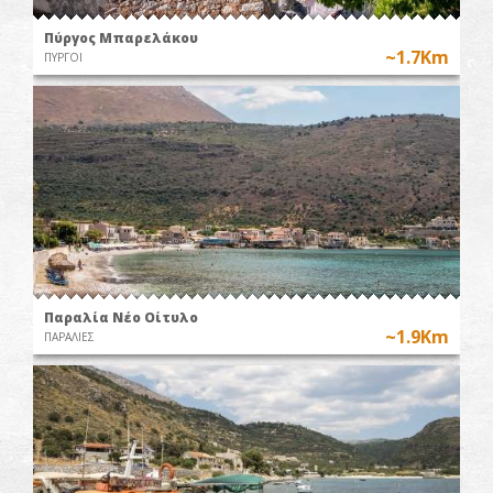
Πύργος Μπαρελάκου
~1.7Km
ΠΥΡΓΟΙ
Παραλία Νέο Οίτυλο
~1.9Km
ΠΑΡΑΛΙΕΣ