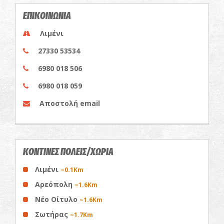
ΕΠΙΚΟΙΝΩΝΙΑ
Λιμένι
27330 53534
6980 018 506
6980 018 059
Αποστολή email
ΚΟΝΤΙΝΕΣ ΠΟΛΕΙΣ/ΧΩΡΙΑ
Λιμένι
~0.1Km
Αρεόπολη
~1.6Km
Νέο Οίτυλο
~1.6Km
Σωτήρας
~1.7Km