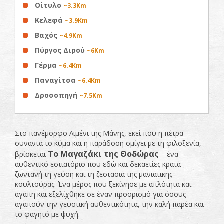
Οίτυλο
~3.3Km
Κελεφά
~3.9Km
Βαχός
~4.9Km
Πύργος Διρού
~6Km
Γέρμα
~6.4Km
Παναγίτσα
~6.4Km
Δροσοπηγή
~7.5Km
Στο πανέμορφο Λιμένι της Μάνης, εκεί που η πέτρα
συναντά το κύμα και η παράδοση σμίγει με τη φιλοξενία,
Το Μαγαζάκι της Θοδώρας
βρίσκεται
– ένα
αυθεντικό εστιατόριο που εδώ και δεκαετίες κρατά
ζωντανή τη γεύση και τη ζεστασιά της μανιάτικης
κουλτούρας. Ένα μέρος που ξεκίνησε με απλότητα και
αγάπη και εξελίχθηκε σε έναν προορισμό για όσους
αγαπούν την γευστική αυθεντικότητα, την καλή παρέα και
το φαγητό με ψυχή.