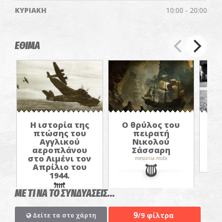
ΚΥΡΙΑΚΗ
10:00 - 20:00
ΕΘΙΜΑ
Ο θρύλος του
Α
Η ιστορία της
πειρατή
τ
πτώσης του
Νικολού
Αγγλικού
Σάσσαρη
αεροπλάνου
στο Λιμένι τον
messinia.mobi
Απρίλιο του
1944.
ΜΕ ΤΙ ΝΑ ΤΟ ΣΥΝΔΥΑΣΕΙΣ...
9
/9 φίλτρα
Δείτε τα στο χάρτη