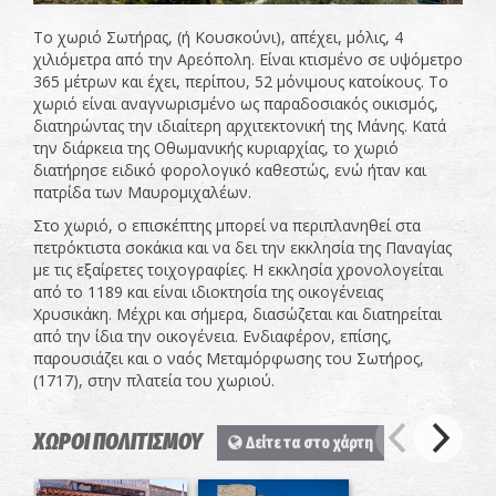
Το χωριό Σωτήρας, (ή Κουσκούνι), απέχει, μόλις, 4
χιλιόμετρα από την Αρεόπολη. Είναι κτισμένο σε υψόμετρο
365 μέτρων και έχει, περίπου, 52 μόνιμους κατοίκους. Το
χωριό είναι αναγνωρισμένο ως παραδοσιακός οικισμός,
διατηρώντας την ιδιαίτερη αρχιτεκτονική της Μάνης. Κατά
την διάρκεια της Οθωμανικής κυριαρχίας, το χωριό
διατήρησε ειδικό φορολογικό καθεστώς, ενώ ήταν και
πατρίδα των Μαυρομιχαλέων.
Στο χωριό, ο επισκέπτης μπορεί να περιπλανηθεί στα
πετρόκτιστα σοκάκια και να δει την εκκλησία της Παναγίας
με τις εξαίρετες τοιχογραφίες. Η εκκλησία χρονολογείται
από το 1189 και είναι ιδιοκτησία της οικογένειας
Χρυσικάκη. Μέχρι και σήμερα, διασώζεται και διατηρείται
από την ίδια την οικογένεια. Ενδιαφέρον, επίσης,
παρουσιάζει και ο ναός Μεταμόρφωσης του Σωτήρος,
(1717), στην πλατεία του χωριού.
ΧΩΡΟΙ ΠΟΛΙΤΙΣΜΟΥ
Δείτε τα στο χάρτη