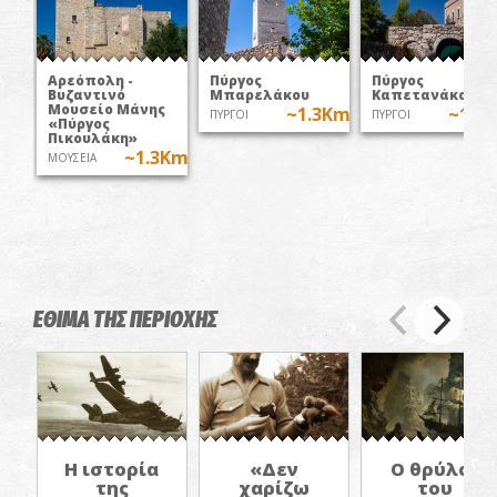
Αρεόπολη -
Πύργος
Πύργος
Βυζαντινό
Μπαρελάκου
Καπετανάκου
Μουσείο Μάνης
~1.3Km
~1.3
ΠΥΡΓΟΙ
ΠΥΡΓΟΙ
«Πύργος
Πικουλάκη»
~1.3Km
ΜΟΥΣΕΙΑ
ΕΘΙΜΑ ΤΗΣ ΠΕΡΙΟΧΗΣ
Ο θρύλος
Η ιστορία
«Δεν
του
της
χαρίζω