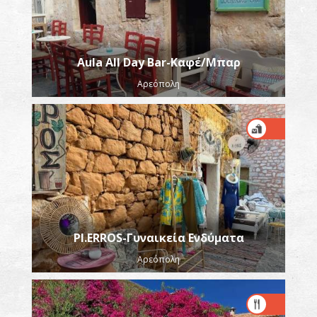
Aula All Day Bar-Καφέ/Μπαρ
Αρεόπολη
PI.ERROS-Γυναικεία Ενδύματα
Αρεόπολη