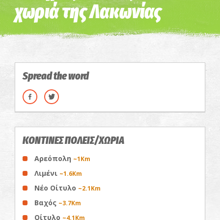
χωριά της Λακωνίας
Spread the word
ΚΟΝΤΙΝΕΣ ΠΟΛΕΙΣ/ΧΩΡΙΑ
Αρεόπολη
~1Km
Λιμένι
~1.6Km
Νέο Οίτυλο
~2.1Km
Βαχός
~3.7Km
Οίτυλο
~4.1Km