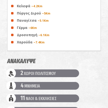
Κελεφά
~4.2Km
Πύργος Διρού
~5Km
Παναγίτσα
~5.1Km
Γέρμα
~6Km
Δροσοπηγή
~6.1Km
Χαρούδα
~7.4Km
ΑΝΑΚΑΛΥΨΕ
2
ΧΩΡΟΙ ΠΟΛΙΤΙΣΜΟΥ
4
ΜΝΗΜΕΙΑ
11
ΝΑΟΙ & ΕΚΚΛΗΣΙΕΣ