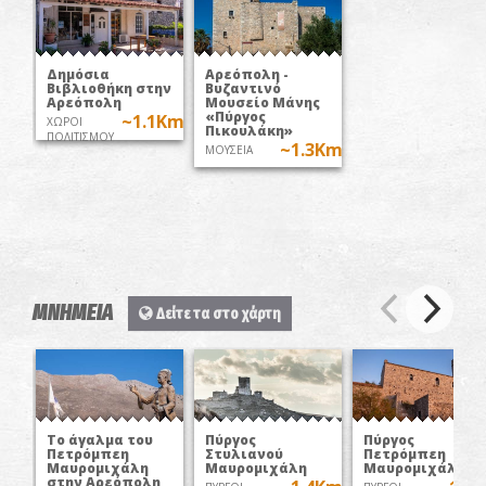
Δημόσια
Αρεόπολη -
Βιβλιοθήκη στην
Βυζαντινό
Αρεόπολη
Μουσείο Μάνης
«Πύργος
~1.1Km
ΧΩΡΟΙ
Πικουλάκη»
ΠΟΛΙΤΙΣΜΟΥ
~1.3Km
ΜΟΥΣΕΙΑ
ΜΝΗΜΕΙΑ
Δείτε τα στο χάρτη
Το άγαλμα του
Πύργος
Πύργος
Πετρόμπεη
Στυλιανού
Πετρόμπεη
Μαυρομιχάλη
Μαυρομιχάλη
Μαυρομιχάλη
στην Αρεόπολη