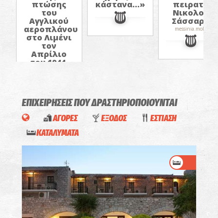
πειρατή
πτώσης
κάστανα...»
Νικολού
του
Σάσσαρη
Αγγλικού
αεροπλάνου
messinia.mobi
στο Λιμένι
τον
Απρίλιο
του 1944.
ΕΠΙΧΕΙΡΗΣΕΙΣ ΠΟΥ ΔΡΑΣΤΗΡΙΟΠΟΙΟΥΝΤΑΙ
ΑΓΟΡΕΣ
ΕΞΟΔΟΣ
ΕΣΤΙΑΣΗ
ΚΑΤΑΛΥΜΑΤΑ