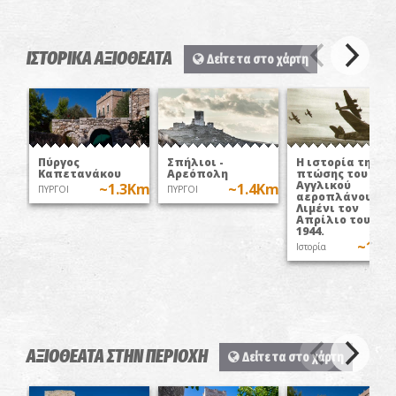
ΙΣΤΟΡΙΚΑ ΑΞΙΟΘΕΑΤΑ
Δείτε τα στο χάρτη
Πύργος
Σπήλιοι -
Η ιστορία της
Καπετανάκου
Αρεόπολη
πτώσης του
Αγγλικού
~1.3Km
~1.4Km
ΠΥΡΓΟΙ
ΠΥΡΓΟΙ
αεροπλάνου στ
Λιμένι τον
Απρίλιο του
1944.
~1.7
Ιστορία
ΑΞΙΟΘΕΑΤΑ ΣΤΗΝ ΠΕΡΙΟΧΗ
Δείτε τα στο χάρτη