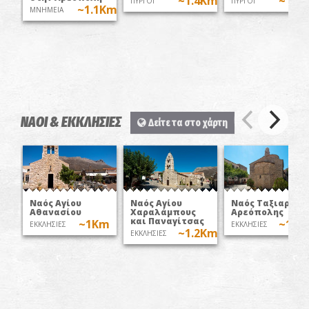
~1.4Km
~1.7
ΠΥΡΓΟΙ
ΠΥΡΓΟΙ
~1.1Km
MNHMEIA
ΝΑΟΙ & ΕΚΚΛΗΣΙΕΣ
Δείτε τα στο χάρτη
Ναός Αγίου
Ναός Αγίου
Ναός Ταξιαρχών
Αθανασίου
Χαραλάμπους
Αρεόπολης
και Παναγίτσας
~1Km
~1.3
ΕΚΚΛΗΣΙΕΣ
ΕΚΚΛΗΣΙΕΣ
~1.2Km
ΕΚΚΛΗΣΙΕΣ