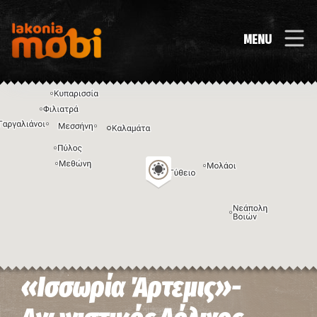
MENU
«Ισσωρία Άρτεμις»-
Η εικόνα ενδέχεται να υπόκειται σε πνευματικά δικαιώματα
Όροι