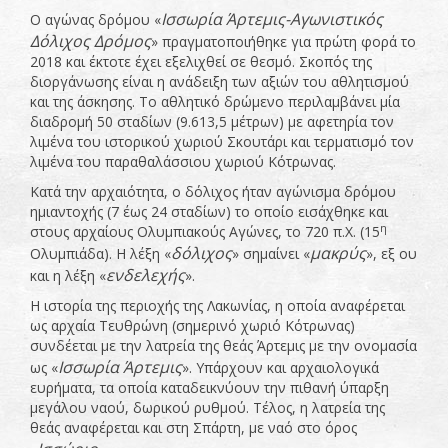
Ισσωρία Άρτεμις-Αγωνιστικός
Ο αγώνας δρόμου «
Δόλιχος Δρόμος
» πραγματοποιήθηκε για πρώτη φορά το
2018 και έκτοτε έχει εξελιχθεί σε θεσμό. Σκοπός της
διοργάνωσης είναι η ανάδειξη των αξιών του αθλητισμού
και της άσκησης. Το αθλητικό δρώμενο περιλαμβάνει μία
διαδρομή 50 σταδίων (9.613,5 μέτρων) με αφετηρία τον
λιμένα του ιστορικού χωριού Σκουτάρι και τερματισμό τον
λιμένα του παραθαλάσσιου χωριού Κότρωνας.
Κατά την αρχαιότητα, ο δόλιχος ήταν αγώνισμα δρόμου
ημιαντοχής (7 έως 24 σταδίων) το οποίο εισάχθηκε και
η
στους αρχαίους Ολυμπιακούς Αγώνες, το 720 π.Χ. (15
δόλιχος
μακρύς
Ολυμπιάδα). Η λέξη «
» σημαίνει «
», εξ ου
ενδελεχής
και η λέξη «
».
Η ιστορία της περιοχής της Λακωνίας, η οποία αναφέρεται
ως αρχαία Τευθρώνη (σημερινό χωριό Κότρωνας)
συνδέεται με την λατρεία της θεάς Άρτεμις με την ονομασία
Ισσωρία Άρτεμις
ως «
». Υπάρχουν και αρχαιολογικά
ευρήματα, τα οποία καταδεικνύουν την πιθανή ύπαρξη
μεγάλου ναού, δωρικού ρυθμού. Τέλος, η λατρεία της
θεάς αναφέρεται και στη Σπάρτη, με ναό στο όρος