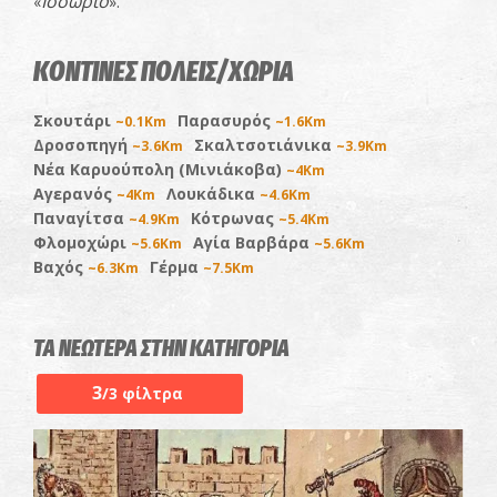
Ισσώριο
«
».
ΚΟΝΤΙΝΕΣ ΠΟΛΕΙΣ/ΧΩΡΙΑ
Σκουτάρι
Παρασυρός
~0.1Km
~1.6Km
Δροσοπηγή
Σκαλτσοτιάνικα
~3.6Km
~3.9Km
Νέα Καρυούπολη (Μινιάκοβα)
~4Km
Αγερανός
Λουκάδικα
~4Km
~4.6Km
Παναγίτσα
Κότρωνας
~4.9Km
~5.4Km
Φλομοχώρι
Αγία Βαρβάρα
~5.6Km
~5.6Km
Βαχός
Γέρμα
~6.3Km
~7.5Km
ΤΑ ΝΕΩΤΕΡΑ ΣΤΗΝ ΚΑΤΗΓΟΡΙΑ
3
/3 φίλτρα