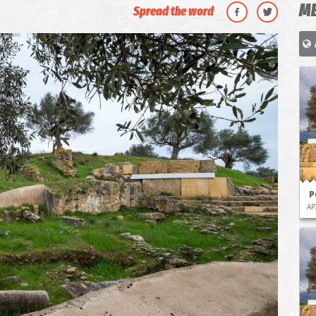
ΜΕ
Spread the word
Ρ
ΑΡ