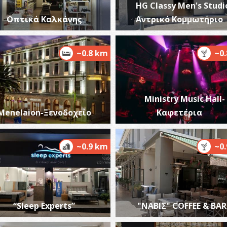
HG Classy Men's Studi
Οπτικά Καλκάνης
Αντρικό Κομμωτήριο
~0.8 km
~0
Δ
Σ
ΒΥ
Ministry Music Hall-
Menelaion-Ξενοδοχείο
Καφετέρια
~0.9 km
~0
Α
ΑΡ
“Sleep Experts”
"ΝΑΒΙΣ" COFFEE & BAR