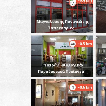
~0.4 km
Μαγγαλούσης Παναγιώτης-
Ταπετσαρίες
~0.5 km
“Πειράν”-Βιολογικά/
Παραδοσιακά Προϊόντα
~0.6 km