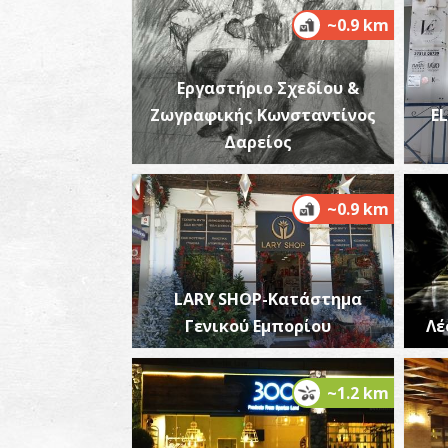
~0.9 km
Εργαστήριο Σχεδίου &
Ζωγραφικής Κωνσταντίνος
EL
Δαρείος
~0.9 km
LARY SHOP-Κατάστημα
Γενικού Εμπορίου
Λέ
~1.2 km