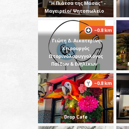
"Η Πιάτσα της Μάσας" -
Μαγειρείο/ Ψητοπωλείο
~0.8 km
Γιώτη Δ. Αικατερίνη-
Χειρουργός
Ωτορινολαρυγγολόγος
Παίδων & Ενηλίκων
~0.8 km
Drop Cafe