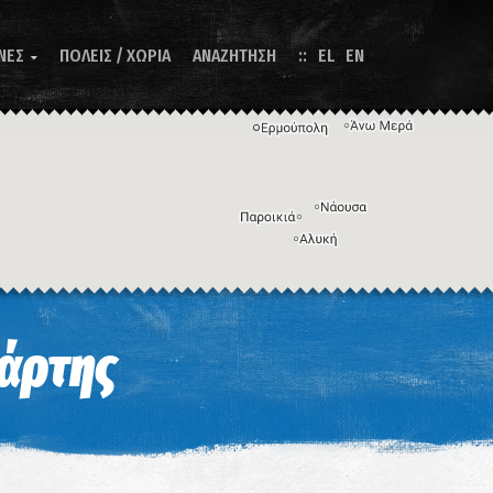
ΝΕΣ
ΠΟΛΕΙΣ / ΧΩΡΙΑ
ΑΝΑΖΗΤΗΣΗ
EL
EN

Η εικόνα ενδέχεται να υπόκειται σε πνευματικά δικαιώματα
Όροι
ντομεύσεις πληκτρολογίου
άρτης