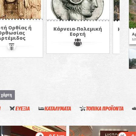
τή Ορθίας ή
Κάρνεια-Πολεμική
Η αρχα
Ορθωσίας
Εορτή
«Γυμ
Α
Αρτέμιδος
Μ
 χάρτη
Β
Η
ΕΥΕΞΙΑ
ΚΑΤΑΛΥΜΑΤΑ
ΤΟΠΙΚΑ ΠΡΟΪΟΝΤΑ
ΒΥ