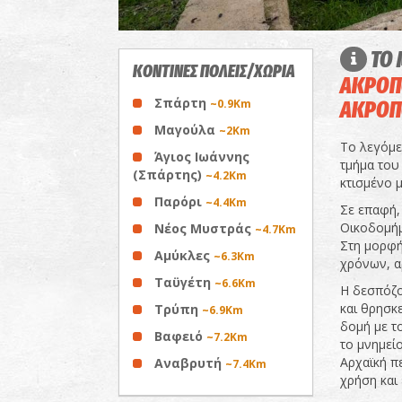
ΤΟ 
ΚΟΝΤΙΝΕΣ ΠΟΛΕΙΣ/ΧΩΡΙΑ
ΑΚΡΟΠ
Σπάρτη
~0.9Km
ΑΚΡΟΠ
Μαγούλα
~2Km
Το λεγόμ
Άγιος Ιωάννης
τμήμα του 
(Σπάρτης)
~4.2Km
κτισμένο μ
Παρόρι
~4.4Km
Σε επαφή,
Οικοδομήμ
Νέος Μυστράς
~4.7Km
Στη μορφή
Αμύκλες
~6.3Km
χρόνων, αρ
Ταϋγέτη
~6.6Km
Η δεσπόζο
και θρησκε
Τρύπη
~6.9Km
δομή με το
Βαφειό
~7.2Km
το μνημεί
Αρχαϊκή π
Αναβρυτή
~7.4Km
χρήση και