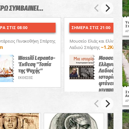
ΥΡΩ ΣΥΜΒΑΙΝΕΙ...
Υ
Σ
Α ΣΤΙΣ 08:00
ΣΗΜΕΡΑ ΣΤΙΣ 21:00
ΑΡ
τάρειος Πινακοθήκη Σπάρτης
Μουσείο Ελιάς και Ελληνικού
Km
~1.2Km
Λαδιού Σπάρτης
Wassili Lepanto-
Μουσείο Ελιάς
Έκθεση "Τοπία
Ελληνικού
της Ψυχής"
Λαδιού-Μια
ιστορία δεν
ΕΚΘΕΣΕΙΣ
φτάνει!/Θερι
κινηματογρα
Σ
αφιέρωμα
Α
ΑΡ
ΠΡΟΒΟΛΕΣ ΤΑΙΝΙ