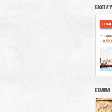
ΕΚΕΙ Γ
ΣΗΜΕΡ
Κουμαν
~0.5
ΕΘΙΜΑ