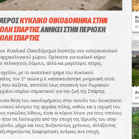
Β
ΜΕΡΟΣ
ΚΥΚΛΙΚΟ ΟΙΚΟΔΟΜΗΜΑ ΣΤΗΝ
Ο
ΒΥ
ΟΛΗ ΣΠΑΡΤΗΣ
ΑΝΗΚΕΙ ΣΤΗΝ ΠΕΡΙΟΧΗ
ΟΛΗ ΣΠΑΡΤΗΣ
Κυκλικό Οικοδόμημα
ενο
δεσπόζει στο νοτιοανατολικό
αρχαιολογικού χώρου. Πρόκειται για κυκλικό κτίριο
ε πελεκητούς δόμους, αλλά και μικρότερες πέτρες.
 σχεδόν, με το ανατολικό τμήμα του Κυκλικού
ο
ατος, τον 2
αιώνα μ.Χ. κατασκευάστηκε μνημειακή στοά.
 που σώζεται, αποτελεί ίσως επισκευή των Ρωμαϊκών
χαίου κτιρίου σημαντικού για την ζωή της Σπάρτης.
Α
ΑΡ
υσα θέση του οικοδομήματος στην είσοδο του διοικητικού
υτικού κέντρου της αρχαίας πόλης, καθώς και η ισχυρή του
υς ογκώδεις λίθους, είναι οι κύριοι λόγοι για τους οποίους
ο ήταν σε λειτουργία από την εποχή της ίδρυσής του στην
ερίοδο, μέχρι και τους Βυζαντινούς χρόνους, αλλάζοντας
 εξυπηρετώντας διαφορετικές ανάγκες ανά εποχή.