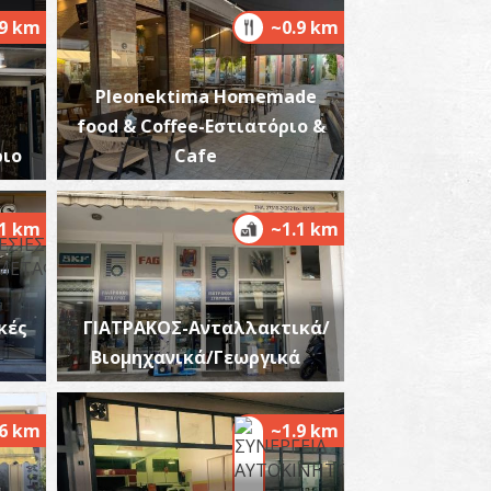
.9 km
~0.9 km
Pleonektima Homemade
food & Coffee-Εστιατόριο &
ιο
Cafe
ερό της Ορθίας Αρτέμιδος
~0.8Km
ΝΗΜΕΙΑ
1 km
~1.1 km
κές
ΓΙΑΤΡΑΚΟΣ-Ανταλλακτικά/
ορτή Ορθίας ή Ορθωσίας Αρτέμιδος
Βιομηχανικά/Γεωργικά
~0.8Km
ΧΑΙΟΙ ΧΡΟΝΟΙ
.6 km
~1.9 km