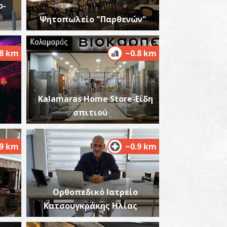
o-
Ψητοπωλείο "Παρθενών"
.8 km
~0.8 km
ίκογχο Οικοδόμημα στην Ακρόπολη
πάρτης
~0.3Km
ΖΑΝΤΙΟ
Kalamaras Home Store-Είδη
σπιτιού
.9 km
~0.9 km
ρχαϊκή Στοά στην Ακρόπολη Σπάρτης
Ορθοπεδικό Ιατρείο
~0.3Km
ΧΑΙΟΙ ΧΡΟΝΟΙ
Κατσουγκράκης Ηλίας