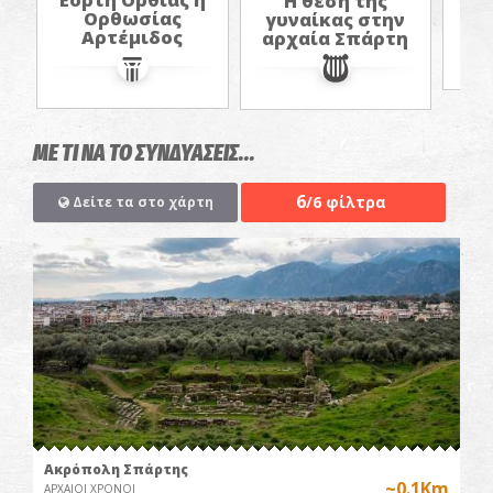
Εορτή Ορθίας ή
Η θέση της
Ορθωσίας
Πο
γυναίκας στην
Αρτέμιδος
αρχαία Σπάρτη
ΜΕ ΤΙ ΝΑ ΤΟ ΣΥΝΔΥΑΣΕΙΣ...
6
/6 φίλτρα
Δείτε τα στο χάρτη
Ακρόπολη Σπάρτης
~0.1Km
ΑΡΧΑΙΟΙ ΧΡΟΝΟΙ