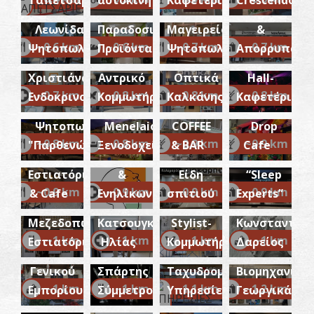
Ταπετσαρίες
αυτοκινήτων
Καφετέρια
Crescendo
HG
Βιολογικά/
-
Χαρτικών
Classy
Λεωνίδας
Παραδοσιακά
Μαγειρείο/
&
Men's
Ministry
~0.6 km
~0.6 km
~0.7 km
~0.7 km
Ψητοπωλείο
Προϊόντα
Ψητοπωλείο
Απορρυπαντ
Γιάτρα
Studio-
Music
Γιώτη
Χριστιάνα-
Αντρικό
Οπτικά
Hall-
Δ.
~0.7 km
~0.8 km
~0.8 km
~0.8 km
Ενδοκρινολόγος
Κομμωτήριο
Καλκάνης
Καφετέρια
Pleonektima
Αικατερίνη-
"ΝΑΒΙΣ"
Homemade
Χειρουργός
Kalamaras
Ψητοπωλείο
Menelaion-
COFFEE
Drop
food &
Ωτορινολαρυγγολόγος
Home
~0.8 km
~0.8 km
~0.9 km
~0.9 km
"Παρθενών"
Ξενοδοχείο
& BAR
Cafe
Εργαστήριο
Coffee-
Παίδων
Store-
Ιερό της Αθηνάς Χαλκιοίκου
ELENI
Σχεδίου
Εστιατόριο
&
Είδη
~0.3Km
“Sleep
ΑΡΧΑΙΟΙ ΧΡΟΝΟΙ
Ορθοπεδικό
VOCHALI
&
~0.9 km
~0.9 km
~0.9 km
~0.9 km
& Cafe
Ενηλίκων
σπιτιού
Experts”
«Κεχριμπάρι»-
Ιατρείο
Hair
Ζωγραφικής
LARY
Μεζεδοπωλείο/
Κατσουγκράκης
Stylist-
Κωνσταντίνο
SHOP-
ACS
ΓΙΑΤΡΑΚΟΣ-
~1 km
~1 km
~1 km
~1 km
Εστιατόριο
Ηλίας
Κομμωτήριο
Δαρείος
Κατάστημα
Λέσχη
Courier-
Ανταλλακτικ
300-
Εταιρεία
Φανοποιείο
Γενικού
Σπάρτης
Ταχυδρομικές
Βιομηχανικά
Products
Μηνακάκης
Βαφείο
Πορφύρα
~1 km
~1 km
~1.1 km
~1.2 km
Εμπορίου
Σύμμετρον
Υπηρεσίες
Γεωργικά
from
Ο.Ε-
“Artion
Αυτοκινήτων
-