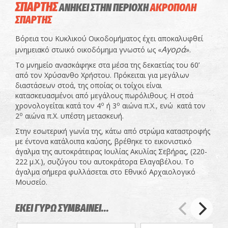
ΣΠΑΡΤΗΣ
ΑΝΗΚΕΙ ΣΤΗΝ ΠΕΡΙΟΧΗ
ΑΚΡΟΠΟΛΗ
ΣΠΑΡΤΗΣ
Βόρεια του Κυκλικού Οικοδομήματος έχει αποκαλυφθεί
Αγορά
μνημειακό στωικό οικοδόμημα γνωστό ως «
».
Το μνημείο ανασκάφηκε στα μέσα της δεκαετίας του 60’
από τον Χρύσανθο Χρήστου. Πρόκειται για μεγάλων
διαστάσεων στοά, της οποίας οι τοίχοι είναι
κατασκευασμένοι από μεγάλους πωρόλιθους. Η στοά
ο
ο
χρονολογείται κατά τον 4
ή 3
αιώνα π.Χ., ενώ κατά τον
ο
2
αιώνα π.Χ. υπέστη μετασκευή.
Στην εσωτερική γωνία της, κάτω από στρώμα καταστροφής
με έντονα κατάλοιπα καύσης, βρέθηκε το εικονιστικό
άγαλμα της αυτοκράτειρας Ιουλίας Ακυλίας Σεβήρας, (220-
222 μ.Χ.), συζύγου του αυτοκράτορα Ελαγαβέλου. Το
άγαλμα σήμερα φυλλάσεται στο Εθνικό Αρχαιολογικό
Μουσείο.
ΕΚΕΙ ΓΥΡΩ ΣΥΜΒΑΙΝΕΙ...