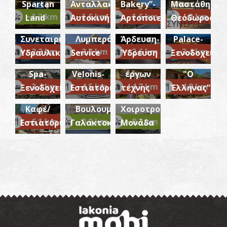
Spartan
Ανταλλακτικά
Bakery”-
Μαστάθης
Εργαστήριο
ΥΔΡΩ-
~1.3 km
~1.6 km
~1.6 km
~2 km
Land
Αυτοκινήτων
Αρτοποιείο
Θεόδωρος
Mystras
αγιογραφίας
Δίκογχο Οικοδόμημα στην Ακρόπολη Σπάρτης
Προμηθευτικός
Καραβάσος
Kyniska
~0.3Km
ΒΥΖΑΝΤΙΟ
Grand
και
Συνεταιρισμός
Λυμπερόπουλος
Άρδευση-
Palace-
Palace
πώληση
~2.2 km
~2.3 km
~2.6 km
~3.4 km
Υδραυλικών
Service
Ύδρευση
Ξενοδοχείο
ΤΣΙΚΑΚΗΣ/
Resort &
Drosopigi
παραδοσιακών
Εστιατόριο
ΓΙΑΝΝΟΠΟΥΛΟΣ
Spa-
Velonis-
έργων
"Ο
Mystras
Α.Ε.-
~3.4 km
~4.5 km
~4.7 km
~4.8 km
Ξενοδοχείο
Εστιατόριο
τέχνης
Έλληνας"
Bistro-
Πρότυπη
Καφέ/
Βουλουμάνου
Χοιροτροφική
~6.1 km
~0.9 km
~8.3 km
Εστιατόριο
Γαλακτοκομικά
Μονάδα
Αρχαϊκή Στοά στην Ακρόπολη Σπάρτης
~0.3Km
ΑΡΧΑΙΟΙ ΧΡΟΝΟΙ