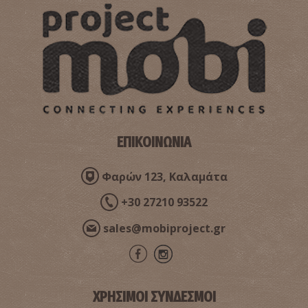
Μουσείο της Νεότερης Σπάρτης
~0.9Km
ΜΟΥΣΕΙΑ
ΕΠΙΚΟΙΝΩΝΙΑ
Φαρών 123, Καλαμάτα
+30 27210 93522
Το ιστορικό κτίριο του Δημαρχείου Σπάρτης
sales@mobiproject.gr
~0.9Km
ΣΥΓΧΡΟΝΗΣ ΙΣΤΟΡΙΑΣ
ΧΡΗΣΙΜΟΙ ΣΥΝΔΕΣΜΟΙ