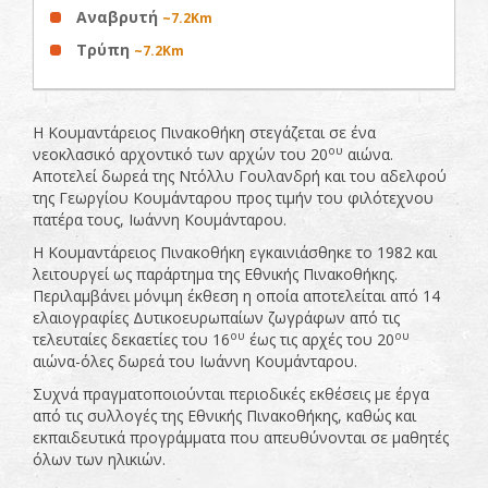
Αναβρυτή
~7.2Km
Τρύπη
~7.2Km
Η Κουμαντάρειος Πινακοθήκη στεγάζεται σε ένα
ου
νεοκλασικό αρχοντικό των αρχών του 20
αιώνα.
Αποτελεί δωρεά της Ντόλλυ Γουλανδρή και του αδελφού
της Γεωργίου Κουμάνταρου προς τιμήν του φιλότεχνου
πατέρα τους, Ιωάννη Κουμάνταρου.
Η Κουμαντάρειος Πινακοθήκη εγκαινιάσθηκε το 1982 και
λειτουργεί ως παράρτημα της Εθνικής Πινακοθήκης.
Περιλαμβάνει μόνιμη έκθεση η οποία αποτελείται από 14
ελαιογραφίες Δυτικοευρωπαίων ζωγράφων από τις
ου
ου
τελευταίες δεκαετίες του 16
έως τις αρχές του 20
αιώνα-όλες δωρεά του Ιωάννη Κουμάνταρου.
Συχνά πραγματοποιούνται περιοδικές εκθέσεις με έργα
από τις συλλογές της Εθνικής Πινακοθήκης, καθώς και
εκπαιδευτικά προγράμματα που απευθύνονται σε μαθητές
όλων των ηλικιών.