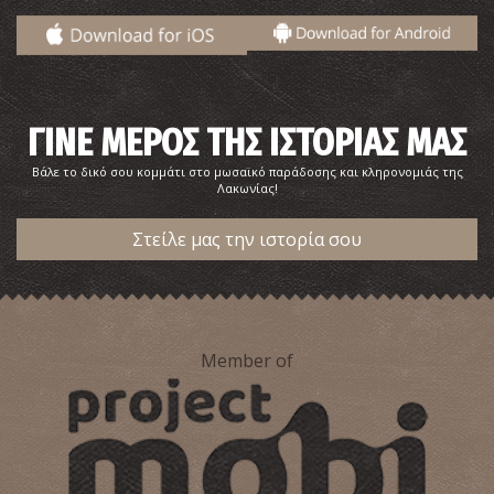
ΓΙΝΕ ΜΕΡΟΣ ΤΗΣ ΙΣΤΟΡΙΑΣ ΜΑΣ
Βάλε το δικό σου κομμάτι στο μωσαϊκό παράδοσης και κληρονομιάς της
Λακωνίας!
Ιερό της Ορθίας Αρτέμιδος
~0.8Km
ΜΝΗΜΕΙΑ
Στείλε μας την ιστορία σου
Member of
Βασιλική του «Οσίου Νίκωνος»