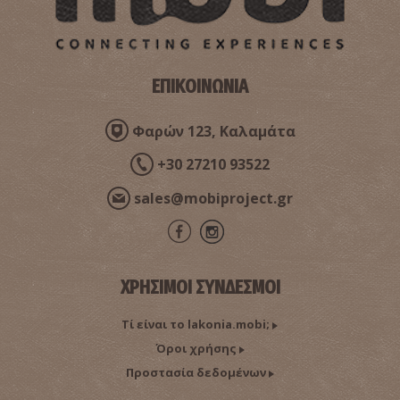
~0.8Km
ΒΥΖΑΝΤΙΟ
ΕΠΙΚΟΙΝΩΝΙΑ
Φαρών 123, Καλαμάτα
+30 27210 93522
sales@mobiproject.gr
Ιερό της Αθηνάς Χαλκιοίκου
~0.8Km
ΑΡΧΑΙΟΙ ΧΡΟΝΟΙ
ΧΡΗΣΙΜΟΙ ΣΥΝΔΕΣΜΟΙ
Τί είναι το lakonia.mobi;
Όροι χρήσης
Προστασία δεδομένων