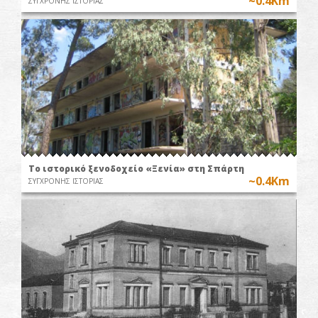
~0.4Km
ΣΥΓΧΡΟΝΗΣ ΙΣΤΟΡΙΑΣ
Το ιστορικό ξενοδοχείο «Ξενία» στη Σπάρτη
~0.4Km
ΣΥΓΧΡΟΝΗΣ ΙΣΤΟΡΙΑΣ