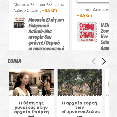
Μουσείο Ελιάς και Ελληνικού
~0.8Km
Σαϊνοπούλειο Αμφιθέα
Λαδιού Σπάρτης
~3.9Km
Μουσείο Ελιάς και
Η Ελεω
Ελληνικού
Ζουγαν
Λαδιού-Μια
live στο
ιστορία δεν
Σαϊνοπο
φτάνει!/Θερινό
Αμφιθέ
κινηματογραφικό
αφιέρωμα
ΣΥΝΑΥΛΙΕΣ
ΕΘΙΜΑ
ΠΡΟΒΟΛΕΣ ΤΑΙΝΙΩΝ
Η θέση της
Η αρχαία εορτή
Πο
γυναίκας στην
των
αρχαία Σπάρτη
«Γυμνοπαιδιών»