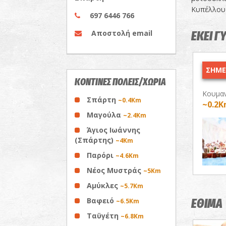
Κυπέλλου 
697 6446 766
Αποστολή email
ΕΚΕΙ Γ
ΣΗΜΕΡ
ΚΟΝΤΙΝΕΣ ΠΟΛΕΙΣ/ΧΩΡΙΑ
Κουμαν
Σπάρτη
~0.4Km
~0.2
Μαγούλα
~2.4Km
Άγιος Ιωάννης
(Σπάρτης)
~4Km
Παρόρι
~4.6Km
Νέος Μυστράς
~5Km
Αμύκλες
~5.7Km
Βαφειό
ΕΘΙΜΑ
~6.5Km
Ταϋγέτη
~6.8Km