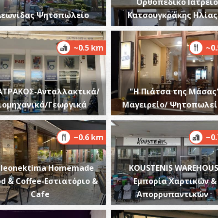
Ορθοπεδικό Ιατρείο
Λεωνίδας Ψητοπωλείο
Κατσουγκράκης Ηλίας
~0.5 km
~0
Β
Ο
ΒΥ
ΑΤΡΑΚΟΣ-Ανταλλακτικά/
"Η Πιάτσα της Μάσας"
ιομηχανικά/Γεωργικά
Μαγειρείο/ Ψητοπωλεί
~0.6 km
~0
Pleonektima Homemade
KOUSTENIS WAREHOUS
Σ
Α
d & Coffee-Εστιατόριο &
Εμπορία Χαρτικών &
ΑΡ
Cafe
Απορρυπαντικών