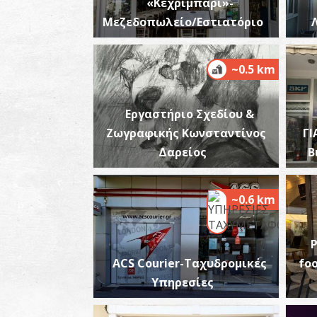
«Κεχριμπάρι»-
Μεζεδοπωλείο/Εστιατόριο
~0.5 km
Εργαστήριο Σχεδίου &
Ζωγραφικής Κωνσταντίνος
ΓΙ
Δαρείος
Β
~0.6 km
ACS Courier-Ταχυδρομικές
foo
Υπηρεσίες