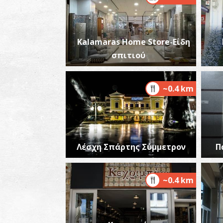
Kalamaras Home Store-Είδη
σπιτιού
~0.4 km
Λέσχη Σπάρτης Σύμμετρον
Π
~0.4 km