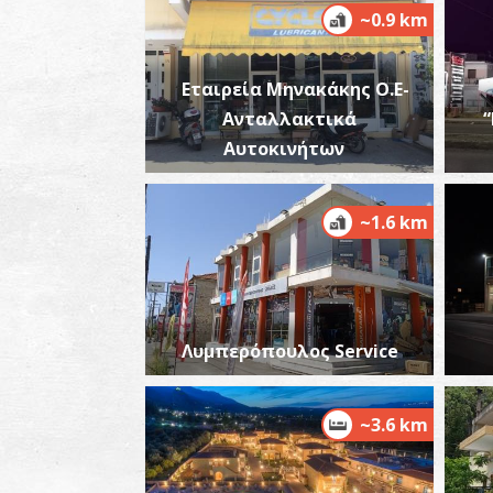
~0.9 km
Εταιρεία Μηνακάκης Ο.Ε-
Ανταλλακτικά
Αυτοκινήτων
~1.6 km
Λυμπερόπουλος Service
~3.6 km