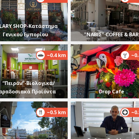
LARY SHOP-Κατάστημα
Ρ
Γενικού Εμπορίου
"ΝΑΒΙΣ" COFFEE & BAR
ΑΡ
~0.4 km
~0
“Πειράν”-Βιολογικά/
αραδοσιακά Προϊόντα
Drop Cafe
Κ
ΑΡ
~0.5 km
~0