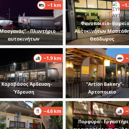
~1 km
~1
Φανοποιείο–Βαφεί
“Μασγανάς” - Πλυντήριο
Αυτοκινήτων Μαστάθ
αυτοκινήτων
Θεόδωρος
Ι
Μ
~1.9 km
~
Καραβάσος Άρδευση-
“Artion Bakery”-
Ύδρευση
Αρτοποιείο
Α
~4.6 km
~
ΑΡ
Πορφύρα - Εργαστήρι