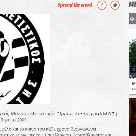
ΜΕ
Spread the word
Μ
ΜΟ
ικός Μοτοσυκλετιστικός Όμιλος Σπάρτης»
(Α.Μ.Ο.Σ.)
θηκε το 2009.
α μέλη και το κοινό του κάθε χρόνο διοργανώνει
τιστικούς αγώνες του Πανελληνίου Πρωταθλήματος και