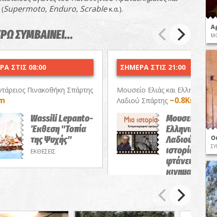
Supermoto
,
Enduro
,
Scrable
(
κ.α.).
Α
ΥΡΩ ΣΥΜΒΑΙΝΕΙ...
ΜΟ
Α ΣΤΙΣ 08:00
ΣΗΜΕΡΑ ΣΤΙΣ 21:00
τάρειος Πινακοθήκη Σπάρτης
Μουσείο Ελιάς και Ελληνικού
Km
~0.8Km
Λαδιού Σπάρτης
Wassili Lepanto-
Μουσείο Ελιάς
Έκθεση "Τοπία
Ελληνικού
Ο
της Ψυχής"
Λαδιού-Μια
ΣΥ
ιστορία δεν
ΕΚΘΕΣΕΙΣ
φτάνει!/Θερι
κινηματογρα
αφιέρωμα
ΠΡΟΒΟΛΕΣ ΤΑΙΝΙ