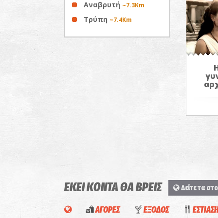
Αναβρυτή
~7.3Km
Τρύπη
~7.4Km
γυ
αρ
ΕΚΕΙ ΚΟΝΤΑ ΘΑ ΒΡΕΙΣ
Δείτε τα στο
ΑΓΟΡΕΣ
ΕΞΟΔΟΣ
ΕΣΤΙΑΣ