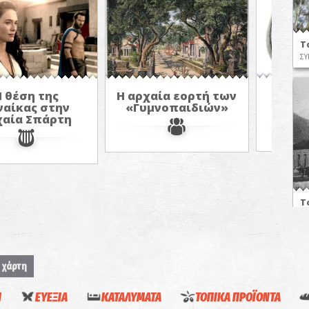
Τ
ΣΥ
Κάρνε
Η θέση της
Η αρχαία εορτή των
ναίκας στην
«Γυμνοπαιδιών»
χαία Σπάρτη
Τ
ΣΥ
 χάρτη
Η
ΕΥΕΞΙΑ
ΚΑΤΑΛΥΜΑΤΑ
ΤΟΠΙΚΑ ΠΡΟΪΟΝΤΑ