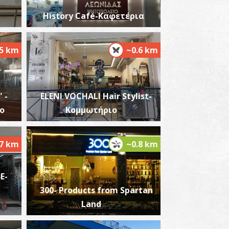
History Café-Καφετέρια
.5 km
~0.6 km
υζαντινός ναός στα δυτικά του Κυκλικού
ικοδομήματος στην Ακρόπολη Σπάρτης
~0.7Km
ΖΑΝΤΙΟ
 -
ELENI VOCHALI Hair Stylist-
ο
Κομμωτήριο
.7 km
~0.8 km
E-
τωικό Οικοδόμημα («Αγορά») στην
κρόπολη της Σπάρτης
300- Products from Spartan
~0.7Km
ΧΑΙΟΙ ΧΡΟΝΟΙ
Land