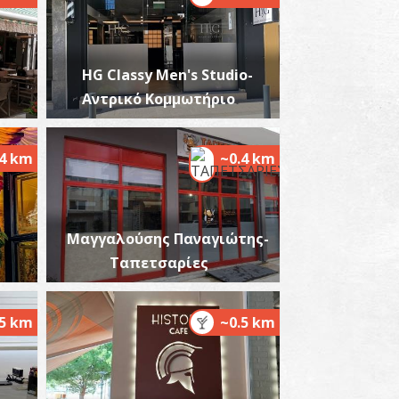
HG Classy Men's Studio-
ωμαϊκή Στοά στην Ακρόπολη Σπάρτης
Αντρικό Κομμωτήριο
~0.7Km
ΧΑΙΟΙ ΧΡΟΝΟΙ
.4 km
~0.4 km
Μαγγαλούσης Παναγιώτης-
Ταπετσαρίες
υκλικό Οικοδόμημα στην Ακρόπολη Σπάρτης
~0.7Km
ΧΑΙΟΙ ΧΡΟΝΟΙ
.5 km
~0.5 km