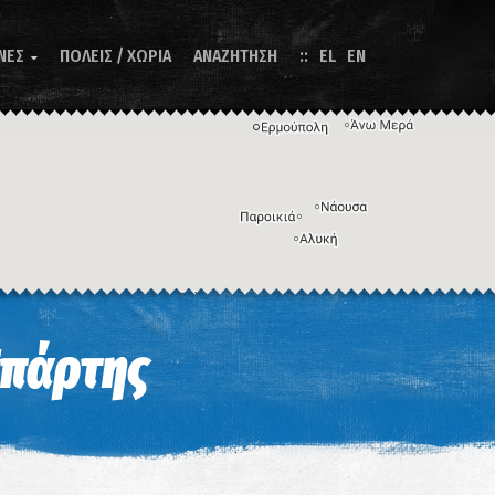
ΝΕΣ
ΠΟΛΕΙΣ / ΧΩΡΙΑ
ΑΝΑΖΗΤΗΣΗ
EL
EN

Η εικόνα ενδέχεται να υπόκειται σε πνευματικά δικαιώματα
Όροι
ντομεύσεις πληκτρολογίου
Σπάρτης