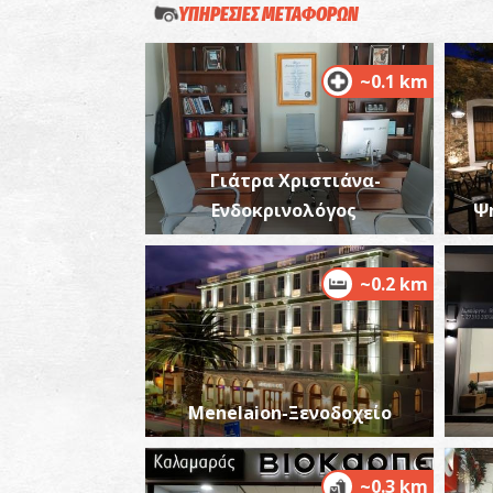
ΥΠΗΡΕΣΙΕΣ ΜΕΤΑΦΟΡΩΝ
~0.1 km
Γιάτρα Χριστιάνα-
Ενδοκρινολόγος
Ψ
~0.2 km
Menelaion-Ξενοδοχείο
~0.3 km